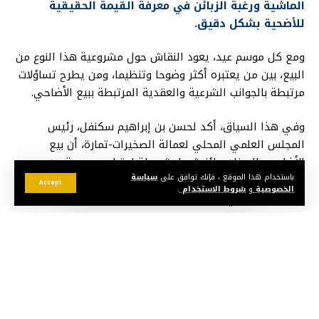
الماشية ورغبة الزبائن في معرفة القيمة الحقيقية
للأضحية بشكل دقيق.
ومع كل موسم عيد، يعود النقاش حول مشروعية هذا النوع من
البيع، بين من يعتبره أكثر وضوحا وتنظيما، ومن يطرح تساؤلات
مرتبطة بالجوانب الشرعية والعقدية المرتبطة ببيع الأضاحي.
وفي هذا السياق، أكد لحسن بن إبراهيم سكنفل، رئيس
المجلس العلمي المحلي لعمالة الصخيرات-تمارة، أن بيع
الأضاحي بالميزان جائز شرعا، شريطة احترام مجموعة من
الضوابط، أبرزها أن يكون الميزان مضبوطا وصحيحا لتفادي
باستخدام هذا الموقع ، فإنك توافق على
سياسة
Accept
الخصوصية
و
شروط الاستخدام
.
الغش والغرر في عملية البيع.
وأوضح المتحدث أن الشريعة الإسلامية تشدد على الوضوح
والشفافية في المعاملات التجارية، سواء تعلق الأمر ببيع
الأضاحي أو غيرها، مشيرا إلى أن تحديد الثمن حسب الوزن لا
يطرح أي إشكال إذا توفرت شروط النزاهة والتراضي بين البائع
والمشتري.