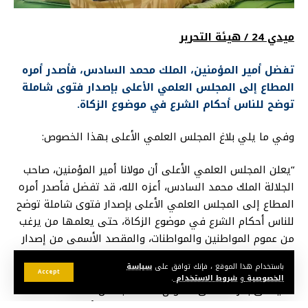
ميدي 24 / هيئة التحرير
تفضل أمير المؤمنين، الملك محمد السادس، فأصدر أمره
المطاع إلى المجلس العلمي الأعلى بإصدار فتوى شاملة
توضح للناس أحكام الشرع في موضوع الزكاة.
وفي ما يلي بلاغ المجلس العلمي الأعلى بهذا الخصوص:
“يعلن المجلس العلمي الأعلى أن مولانا أمير المؤمنين، صاحب
الجلالة الملك محمد السادس، أعزه الله، قد تفضل فأصدر أمره
المطاع إلى المجلس العلمي الأعلى بإصدار فتوى شاملة توضح
للناس أحكام الشرع في موضوع الزكاة، حتى يعلمها من يرغب
من عموم المواطنين والمواطنات، والمقصد الأسمى من إصدار
هذه الفتوى مقصد علمي تبليغي محض، وهو الإجابة عن
باستخدام هذا الموقع ، فإنك توافق على
سياسة
الأسئلة الكثيرة التي يرفعها الناس في هذا الموضوع ولاسيما
Accept
الخصوصية
و
شروط الاستخدام
.
ما يتعلق بالزكاة على الأموال المكتسبة من الأنشطة
المستجدة في الحياة الاقتصادية الحديثة كالأجور والخدمات