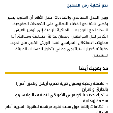
نحو نهاية زمن الصفيح
وبين الجدل السياسي والتجاذبات، يظل الأهم أن المغرب يسير
بخطى ثابتة نحو القضاء النهائي على التجمعات الصفيحية،
انسجاما مع التوجيهات الملكية الرامية إلى توفير العيش
الكريم لكل المواطنين، وضمان عدالة اجتماعية ومجالية، أما
محاولات الاستغلال السياسي لهذا الورش الكبير، فلن تحجب
حقيقته كخيار استراتيجي وطني يتجاوز الحسابات الضيقة
للمنتخبين.
قد يعجبك أيضا
عاصفة رعدية وسيول قوية تضرب أزيلال وتلحق أضرارا
بالطرق والمزارع
تحرك جديد بالكونغرس الأمريكي لتصنيف البوليساريو
منظمة إرهابية
اتهامات زائفة حول سبتة تقود مرشحة للهجرة السرية أمام
العدالة