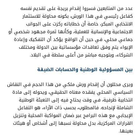
عدد من المتابعين فسروا إقدام بريجة على تقديم نفسه
كفاعل رئيسي في هذا الورش، بكونه محاولة للاستثمار
الانتخابي المبكر، خاصة أن خطاباته ركزت على الجوانب
الاجتماعية والإنسانية للعملية، وكأنها ثمرة مجهود شخصي أو
جماعي محلي، في حين أن الواقع يؤكد أن التفكيك وإعادة
الإيواء يتم وفق تعاقدات مؤسساتية بين الدولة ومختلف
الشركاء، وبتوجيه مباشر من أعلى سلطة في البلاد.
بين المسؤولية الوطنية والحسابات الضيقة
ويرى محللون أن إقحام ورش ملكي من هذا الحجم في النقاش
السياسي المحلي يفقده معناه الحقيقي، ويحوله إلى مادة
انتخابية ظرفية، في وقت يحتاج فيه إلى التعبئة الوطنية
الشاملة لإنجاحه. فالمطلوب، بحسب ذات الآراء، هو التفاعل
الإيجابي مع هذه البرامج عبر ضمان المواكبة المحلية وتنزيل
القرارات المركزية، بدل محاولة نسبها إلى أشخاص أو هيئات
بعينها.