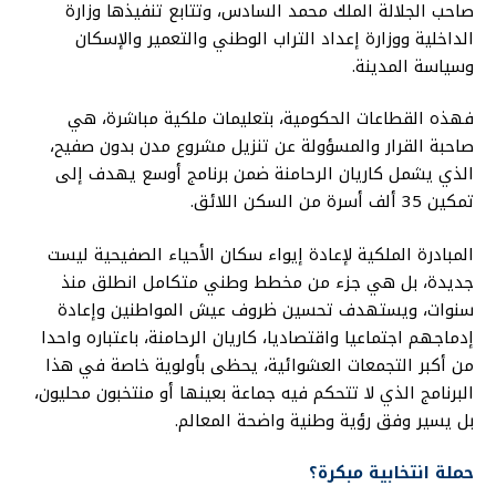
صاحب الجلالة الملك محمد السادس، وتتابع تنفيذها وزارة
الداخلية ووزارة إعداد التراب الوطني والتعمير والإسكان
وسياسة المدينة.
فهذه القطاعات الحكومية، بتعليمات ملكية مباشرة، هي
صاحبة القرار والمسؤولة عن تنزيل مشروع مدن بدون صفيح،
الذي يشمل كاريان الرحامنة ضمن برنامج أوسع يهدف إلى
تمكين 35 ألف أسرة من السكن اللائق.
المبادرة الملكية لإعادة إيواء سكان الأحياء الصفيحية ليست
جديدة، بل هي جزء من مخطط وطني متكامل انطلق منذ
سنوات، ويستهدف تحسين ظروف عيش المواطنين وإعادة
إدماجهم اجتماعيا واقتصاديا، كاريان الرحامنة، باعتباره واحدا
من أكبر التجمعات العشوائية، يحظى بأولوية خاصة في هذا
البرنامج الذي لا تتحكم فيه جماعة بعينها أو منتخبون محليون،
بل يسير وفق رؤية وطنية واضحة المعالم.
حملة انتخابية مبكرة؟