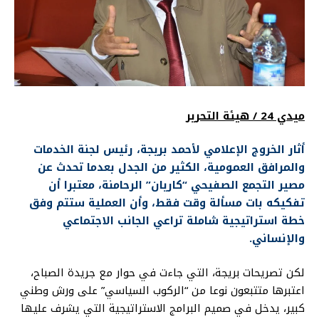
ميدي 24 / هيئة التحرير
أثار الخروج الإعلامي لأحمد بريجة، رئيس لجنة الخدمات
والمرافق العمومية، الكثير من الجدل بعدما تحدث عن
مصير التجمع الصفيحي “كاريان” الرحامنة، معتبرا أن
تفكيكه بات مسألة وقت فقط، وأن العملية ستتم وفق
خطة استراتيجية شاملة تراعي الجانب الاجتماعي
والإنساني.
لكن تصريحات بريجة، التي جاءت في حوار مع جريدة الصباح،
اعتبرها متتبعون نوعا من “الركوب السياسي” على ورش وطني
كبير، يدخل في صميم البرامج الاستراتيجية التي يشرف عليها