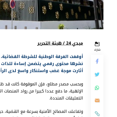
ميدي 24 / هيئة التحرير
شارك
أوقفت الفرقة الوطنية للشرطة القضائية، ا
نشرها محتوى رقمي يتضمن إساءة للذات ال
أثارت موجة غضب واستنكار واسع لدى الرأي
وبحسب مصدر مطلع، فإن الموقوفة كانت قد ظه
الإلهية، ما دفع عددا كبيرا من رواد المنصات ا
التعليقات المنددة.
وتفاعلت المصالح الأمنية بسرعة مع القضية، حيث