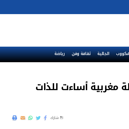
ْكووب
الجالية
ثقافة وفن
رياضة
 مغربية أساءت للذات
شارك