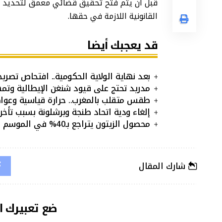
قبل أن يتم فتح تحقيق قضائي معمق لتحديد جمي
القانونية اللازمة في حقها.
قد يعجبك أيضا
بعد نهاية الولاية الحكومية.. افتحاص تصريح
مدريد تحتج على قيود شنغن الإيطالية وتمهل ر
طقس متقلب بالمغرب.. حرارة قياسية وعو
إلغاء ودية اتحاد طنجة وبرشلونة بسبب تأخر 
محصول الزيتون يتراجع بـ40% في الموسم المقبل.. هل ترتفع الأسعار؟
شارك المقال
ضع تعبيرك ا