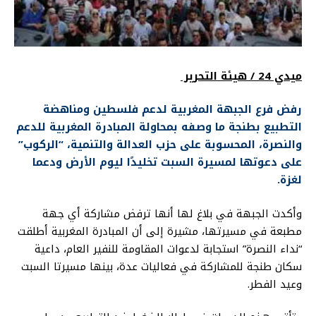
ميدي 24 / هيئة التحرير
رفض فرع الجبهة المغربية لدعم فلسطين ومناهضة
التطبيع بطنجة ما وصفه بمحاولة المبادرة المغربية للدعم
والنصرة، المحسوبة على حزب العدالة والتنمية، “الركوب”
على دعوتها لمسيرة السبت تخليدًا ليوم الأرض ودعما
لغزة.
وأكدت الجبهة في بلاغ لها أنها ترفض مشاركة أي جهة
مطبعة في مسيرتها، مشيرة إلى أن المبادرة المغربية أطلقت
“نداء النصرة” استجابة لدعوات المقاومة للنفير العام، داعية
سكان طنجة للمشاركة في فعاليات عدة، بينها مسيرتا السبت
وعيد الفطر.