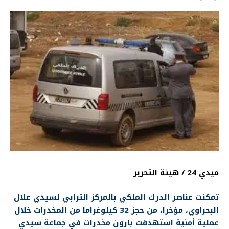
ميدي 24 / هيئة التحرير
تمكنت عناصر الدرك الملكي بالمركز الترابي لسيدي علال
البحراوي، مؤخرا، من حجز 32 كيلوغراما من المخدرات خلال
عملية أمنية استهدفت بارون مخدرات في جماعة سيدي