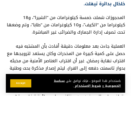
خلخال بدائرة تيفلت.
المحجوزات شملت خمسة كيلوغرامات من “الشيرا”، و18
كيلوغراما من “الكيف”، و10 كيلوغرامات من “طابا”، وتم وضعها
تحت تصرف إدارة الجمارك والضرائب غير المباشرة.
العملية جاءت بعد معلومات دقيقة أفادت بأن المشتبه فيه
حصل على كمية كبيرة من المخدرات وكان يستعد لترويجها مع
اقتراب نهاية رمضان. غير أن اقتراب العناصر الأمنية من مخبئه
بدوار تاسمنت دفعه إلى الفرار، ليتم إصدار مذكرة بحث وطنية
بحقه.
باستخدام هذا الموقع ، فإنك توافق على
سياسة
Accept
الخصوصية
و
شروط الاستخدام
.
ويُعرف البارون بنشاطه الواسع في ترويج المخدرات، حيث
يتوافد عليه المدمنون من مختلف دواوير دائرة تيفلت، وتشير
التقديرات إلى أنه يعتمد على شبكة من معاونيه لمراقبة
المنطقة وإبلاغه بأي تحركات أمنية، ما ساعده على الإفلات من
الاعتقال خلال هذه العملية.