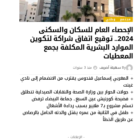
مجتمع
وطني
الإحصاء العام للسكان والسكنى
2024.. توقيع اتفاق شراكة لتكوين
الموارد البشرية المكلفة بجمع
المعطيات
By
سهيلة أضريف
منذ 3 سنوات
المغربي إسماعيل قندوس يقترب من الانضمام إلى نادي
غينت
جولات الحوار بين وزارة الصحة والنقابات الصيدلية تنطلق
فضيحة كورنيش عين السبع.. جماعة البيضاء ترفض
تسلم مشروع بـ7 ملايير بسبب رداءة الأشغال
طفل في الثانية من عمره يقتل والدته الحامل بالرصاص
عن طريق الخطأ
- الإعلانات -