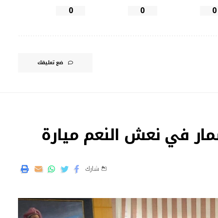
0
0
0
ضع تعليقك
مار في نعش النعم ميارة
شارك