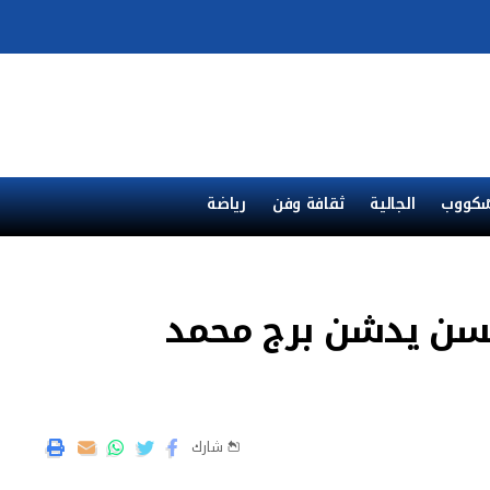
ْكووب
الجالية
ثقافة وفن
رياضة
حسن يدشن برج محمد
شارك