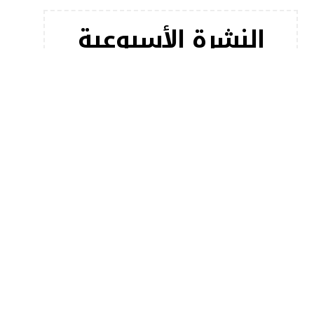
النشرة الأسبوعية
اشترك في النشرة الإخبارية لدينا للحصول على أحدث
مقالاتنا على الفور!
[mc4wp_form]
أخبار شعبية