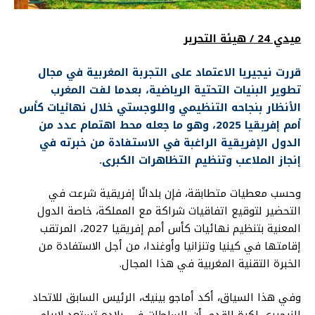
ميدي 24 / هيئة التحرير
قررت نيجيريا الاعتماد على التجربة المغربية في مجال
تطوير البنيات التحتية الرياضية، بعدما لفت المغرب
الأنظار بنجاحه التنظيمي واللوجستي خلال نهائيات كأس
أمم إفريقيا 2025، وهو ما جعله محط اهتمام عدد من
الدول الإفريقية الراغبة في الاستفادة من خبرته في
إنجاز الملاعب وتنظيم التظاهرات الكبرى.
وحسب معطيات متطابقة، فإن بلدانًا إفريقية شرعت في
التحضير لتوقيع اتفاقيات شراكة مع المملكة، خاصة الدول
المعنية بتنظيم نهائيات كأس أمم إفريقيا 2027، المرتقب
إقامتها في كينيا وتنزانيا وأوغندا، من أجل الاستفادة من
الخبرة التقنية المغربية في هذا المجال.
وفي هذا السياق، أكد أماجو بينيك، الرئيس السابق للاتحاد
النيجيري لكرة القدم، أن السلطات في بلاده تستعد لإبرام