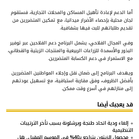
أما الدعم لإعادة تأهيل المساكن والمحلات التجارية، فستقوم
لجان محلية بإحصاء الأضرار ميدانيا، مع تمكين المتضررين من
تقديم طلباتهم للبت فيها بشفافية.
وفي المجال الفلاحي، يشمل البرنامج دعم الفلاحين عبر توفير
البذور والأسمدة للزراعات الربيعية والمنتجات الزيتية والقطاني،
مع الاستمرار في دعم الكسابة المتضررين.
ويهدف البرنامج إلى ضمان نقل وإجلاء المواطنين المتضررين
بأفضل الظروف، وفق مقاربة استباقية، مع تسهيل عودتهم
إلى منازلهم في أسرع وقت ممكن.
قد يعجبك أيضا
إلغاء ودية اتحاد طنجة وبرشلونة بسبب تأخر الترتيبات
التنظيمية
محصول الزيتون يتراجع بـ40% في الموسم المقبل.. هل