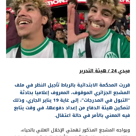
ميدي 24 / هيئة التحرير
قررت المحكمة الابتدائية بالرباط تأجيل النظر في ملف
المشجع الجزائري الموقوف، المعروف إعلاميا بحادثة
“التبول في المدرجات”، إلى غاية 19 يناير الجاري، وذلك
لتمكين هيئة الدفاع من إعداد دفوعها، في وقت يتابع
فيه المعني بالأمر في حالة اعتقال.
ويواجه المشجع المذكور تهمتي الإخلال العلني بالحياء،