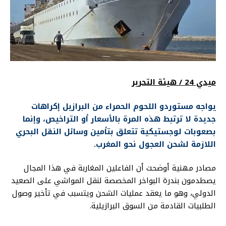
ميدي 24 / هيئة التحرير
يواجه مستوردو اللحوم الحمراء من البرازيل إكراهات
جديدة لا ترتبط هذه المرة بالأسعار أو التراخيص، وإنما
بصعوبات لوجستيكية تتعلق بتأمين وسائل النقل البحري
اللازمة لشحن العجول نحو المغرب.
مصادر مهنية أوضحت أن الفاعلين المغاربة في هذا المجال
يصطدمون بندرة البواخر المخصصة لنقل المواشي على الصعيد
الدولي، وهو ما يعقد عمليات الشحن ويتسبب في تأخير وصول
الطلبيات القادمة من السوق البرازيلية.