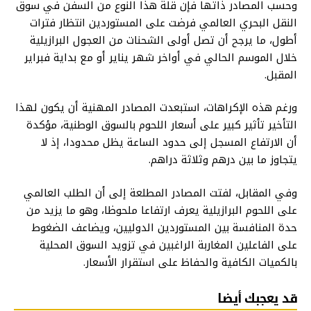
وحسب المصادر ذاتها فإن قلة هذا النوع من السفن في سوق
النقل البحري العالمي فرضت على المستوردين انتظار فترات
أطول، ما يرجح أن تصل أولى الشحنات من العجول البرازيلية
خلال الموسم الحالي في أواخر شهر يناير أو مع بداية فبراير
المقبل.
ورغم هذه الإكراهات، استبعدت المصادر المهنية أن يكون لهذا
التأخير تأثير كبير على أسعار اللحوم بالسوق الوطنية، مؤكدة
أن الارتفاع المسجل إلى حدود الساعة يظل محدودا، إذ لا
يتجاوز ما بين درهم وثلاثة دراهم.
وفي المقابل، لفتت المصادر المطلعة إلى أن الطلب العالمي
على اللحوم البرازيلية يعرف ارتفاعا ملحوظا، وهو ما يزيد من
حدة المنافسة بين المستوردين الدوليين، ويضاعف الضغوط
على الفاعلين المغاربة الراغبين في تزويد السوق المحلية
بالكميات الكافية والحفاظ على استقرار الأسعار.
قد يعجبك أيضا