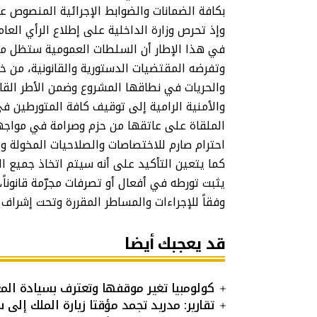
بكافة الضمانات والضوابط الإجرائية المنصوص عل
وإذ تحرص وزارة الداخلية على إطلاع الرأي الع
في هذا الإطار أن السلطات العمومية ستظل مل
وتفرضه المقتضيات الدستورية والقانونية، من 
والحريات في نطاقها المشروع وضمن الأطر القان
والأمنية الرامية إلى توقيف كافة المتورطين 
الملقاة على عاتقها من حزم وصرامة في مواجهة
احترام صارم للاختصاصات والصلاحيات المخولة ول
كما يتعين التأكيد على أنه سيتم اتخاذ جميع الت
يثبت تورطه في أفعال أو تصرفات مجرّمة قانوناً، 
وفقاً للإجراءات والمساطر المقررة وتحت إشراف ال
قد يعجبك أيضا
كولومبيا تغير موقفها وتعترف بسيادة الم
تقارير: مدريد تجمد مؤقتا زيارة الملك إلى 