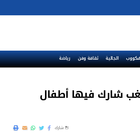
ْكووب
الجالية
ثقافة وفن
رياضة
شغب شارك فيها أطفال
شارك