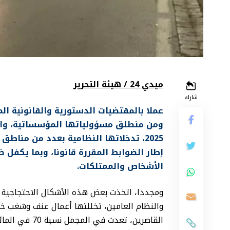
ميدي 24 / هيئة التحرير
شارك
عملا بالمقتضيات الدستورية والقانونية الم
ومن منطلق مسؤولياتها المؤسساتية، واصل
2025، تدخلاتها النظامية بعدد من مناط
إطار الضوابط المقررة قانونا، وبما يكفل ض
الأشخاص والممتلكات.
ومجددا، اتخذت بعض هذه الأشكال الاحتجاجية 
والنظام العامين، تخللتها أعمال عنف وشغب خط
القاصرين، تعد