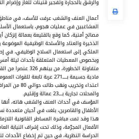
والرشق بالحجارة وتفجير قنينات للغاز وإضرام ال
أعمال العنف والشغب عرفت للأسف، في مناطق م
المشاغبين في عمليات هجوم، باستعمال الأسلحة
مصالح أمنية، كما وقع بالقليعة بعمالة إنزكان
الذخيرة والعتاد والأسلحة الوظيفية الموضوعة 
الملكي إلى استعمال السلاح الوظيفي، في إطار ال
متفاوتة الخطورة، من
اعتداء وتخريب و
والمحلات تجارية بــــ23 عمالة وإقليم.
المؤسف في أحداث العنف والشغب هاته، أنها ع
الأطفال والقاصرين، بلغت في أحيان متعددة نسبة 100 في المائة من المجموعات المش
هذا وقد تمت مباشرة المساطر القانونية اللا
الأفعال المجرّمة، وذلك تحت إشراف النيابة ال
الحراسة النظرية، في حين تم إخضاع الأحداث لت