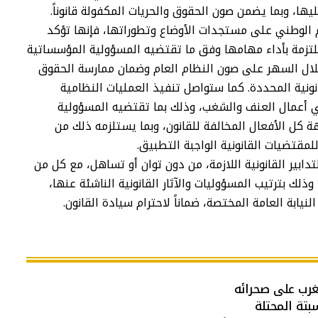
يها، وبما يضمن صون الحقوق والحريات المكفولة قانوناً.
ام الوطني على مستجدات الأوضاع وتطوراتها، فإنها تؤكد
تزمة بأداء مهامها وفق ما تقتضيه المسؤولية المؤسساتية
خلال السهر على صون النظام العام وضمان ممارسة الحقوق
ونية المحددة. كما ستواصل تنفيذ العمليات النظامية
في أعمال العنف والشغب، وذلك بما تقتضيه المسؤولية
 كل الأفعال المخالفة للقانون، وبما يستلزمه ذلك من
لمقتضيات القانونية الواجبة التطبيق.
دابير القانونية اللازمة، من دون توان أو تساهل، مع كل من
وذلك بترتيب المسؤوليات والآثار القانونية الناشئة عنها،
نيابة العامة المختصة، ضماناً لاحترام سيادة القانون.
غرب على صحرائه
سبتة المحتلة