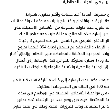
نيران في العجلات المطاطية.
تفرقة، أبعادا أشد جسامة وأكثر خطورة، بانخراط
 البيضاء، واقتحام واكتساح بنايات مملوكة للدولة ومقرات
 أيت ملول، حيث حاولت مجموعة من الأشخاص الاستيلاء على
رهن إشارة هذه المصالح، مما اضطرت معه عناصر الدرك
دفاع الشرعي عن النفس، نتج عنه تسجيل 3 وفيات.
وبخصوص المعطيات المتعلقة بأحداث ليلة أمس الأربعاء دائما، فقد تم تسجيل إصابة 354 شخصا بجروح
 بينهم 326 عنصرا من القوات العمومية المكلفة بالمحافظة على النظام، وإلحاق أضرار
مادية جسيمة بـــــ271 عربة تابعة للقوات العمومية و175 سيارة مملوكة للخواص. هذا بالإضافة إلى أعمال
نهب طالت حوالي 80 من المرافق الإدارية والصحية والأمنية والجماعية والوكالات البنكية
رفت، وكما تمت الإشارة إلى ذلك، مشاركة نسب كبيرة من
اركة.
زمة في مواجهة الأشخاص المشتبه في تورطهم في هذه
عامة المختصة، حيث جرى وضع عدد من الرشداء تحت تدابير
دابير الاحتفاظ، وذلك لضرورات البحث. وذلك في تقيد صارم