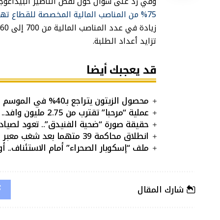
وفي رد على سؤال حول نقص التأطير البيداغوج
75% من المناصب المالية المخصصة للقطاع تهم الأساتذة الباحثين،
تزايد أعداد الطلبة.
قد يعجبك أيضا
محصول الزيتون يتراجع بـ40% في الموسم المقبل.. هل ترتفع الأسعار؟
عملية “مرحبا” تقترب من 2.75 مليون وافد..
حقيقة صورة “ضحية الفنيدق”.. تعود لصيا
انطلاق محاكمة 39 متهما بعد شغب معبر بني أنصار
ملف “إسكوبار الصحراء” أمام الاستئناف.. أو
شارك المقال