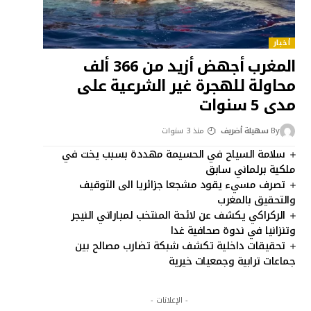
أخبار
المغرب أجهض أزيد من 366 ألف
محاولة للهجرة غير الشرعية على
مدى 5 سنوات
By
سهيلة أضريف
منذ 3 سنوات
سلامة السياح في الحسيمة مهددة بسبب يخت في
ملكية برلماني سابق
تصرف مسيء يقود مشجعا جزائريا الى التوقيف
والتحقيق بالمغرب
الركراكي يكشف عن لائحة المنتخب لمباراتي النيجر
وتنزانيا في ندوة صحافية غدا
تحقيقات داخلية تكشف شبكة تضارب مصالح بين
جماعات ترابية وجمعيات خيرية
- الإعلانات -