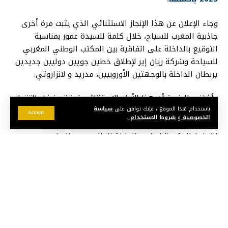
وجاء الإعلان عن هذا الإنجاز الاستثنائي الذي يثبت مرة أخرى
جاذبية المغرب للسياح، خلال كلمة للسيدة عمور بمناسبة
التوقيع بالداخلة على اتفاقية بين المكتب الوطني المغربي
للسياحة وشركة ريان إير لإطلاق خطين جويين دوليين جديدين
يربطان الداخلة بالوجهتين الأوروبيين، مدريد و لانزاروتي.
وأضافت الوزيرة أن هذا الأداء الاستثنائي تحقق بفضل التنزيل
باستخدام هذا الموقع ، فإنك توافق على
سياسة
الفعال لخارطة طريق السياحة 2023-2026، مجددة الالتزام
Accept
الخصوصية
و
شروط الاستخدام
.
بتطوير قطاع السياحة بالمغرب على كافة الأصعدة، وذلك تحت
القيادة الحكيمة لصاحب الجلالة الملك محمد السادس.
وأوضحت السيدة عمور أن هذا الاداء يمثل زيادة بنسبة 19
بالمائة مقارنة بنفس الفترة من عام 2023، أي 2.3 مليون وافد
إضافي، مبرزة أن هذا النمو الملحوظ يخص كلا من السياح
الأجانب، بزيادة 22 بالمائة (1.3+ مليون)، والمغاربة المقيمين
بالخارج، بزيادة 16 بالمائة (1+ مليون).