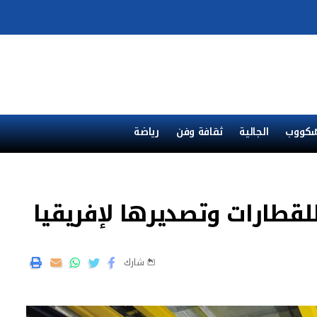
ْكووب
الجالية
ثقافة وفن
رياضة
لقطارات وتصديرها لإفريقيا
شارك