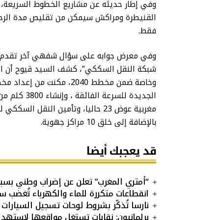
وفي إطار حديثه عن مشاريع الخطوط السريعة، أ
فقط.
وفي معرض جوابه على سؤال شفهي آخر تقدم به ا
شبكة النقل السككي”، كشف السيد قيوح أن الإ
بالإضافة إلى خلق 10 مراكز جهوية.
قد يعجبك أيضا
“أمتري المغرب” تعلن عن إضراب وطني بسبب نظام “90 يوما” وارتف
انقطاعات متكررة للماء والكهرباء تُغضب س
نارسا تُذكّر بشروط لوحات تسجيل السيارات 
برلمانيون: نقابات تستغل مواقعها لاستهد