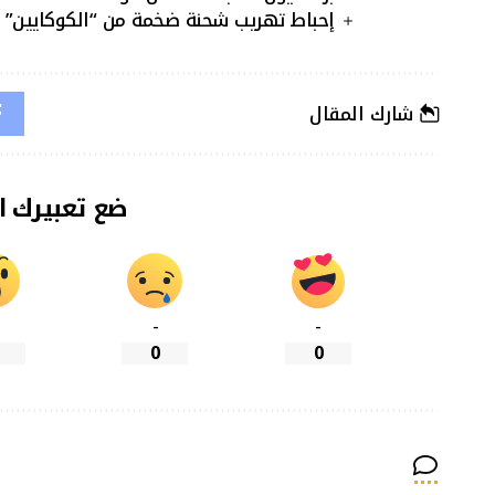
إحباط تهريب شحنة ضخمة من “الكوكايين” ب
شارك المقال
ضع تعبيرك ا
-
-
0
0