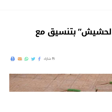
الحشيش” بتنسيق مع
شارك