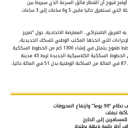
وضح قيوح أن القطار فائق السرعة الذي سيربط بين
القنيطرة ومراكش سيمكن من تقليص مدة الرحلة التي تستغرق حاليا مابين 5 و6 ساعات إلى 3 ساعات
لفريق الاشتراكي ـ المعارضة الاتحادية، حول “تعزيز
جراءات التي اتخذها المكتب الوطني للسكك الحديدية،
وخاصة ضمن مخطط 2040، مكنت من إعداد مخطط طموح يتمثل في إنشاء 1300 كم من الخطوط السككية
الجديدة للسرعة الفائقة ، وإنشاء 3800 كلم من الخطوط السككية الكلاسيكية الجديدة لربط 43 مدينة
مغربية عوض 23 حاليا، وتأمين النقل السككي لـ 87 في المائة من الساكنة الوطنية بدل 51 في المائة حاليا،
اع المحروقات
اكنة تيفلت
للمسافرين إلى الخارج
اف أطر طبية نزيهة بطنجة