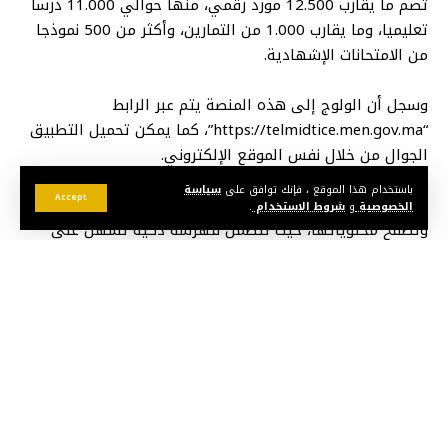
تضم ما يقارب 12.500 مورد رقمي، منها حوالي 11.000 درسا
تعليميا، وما يقارب 1.000 من التمارين، وأكثر من 500 نموذجا
من الامتحانات الإشهادية.
وسجل أن الولوج إلى هذه المنصة يتم عبر الرابط
“https://telmidtice.men.gov.ma”، كما يمكن تحميل التطبيق
الجوال من خلال نفس الموقع الإلكتروني.
باستخدام هذا الموقع ، فإنك توافق على
سياسة
Accept
وأوضح البلاغ أن هذه المنصة تتميز بسلاسة وسهولة التسجيل
الخصوصية
و
شروط الاستخدام
.
وتصفح محتوياتها، حيث تتضمن فهرسة ذكية تسهل على
المتعلمات والمتعلمين الحصول على المعارف والكفايات
التعلمية المراد اكتسابها، فضلا عن اتسامها بخاصيتي
التقاسم والتحديث المستمر لكل مادة دراسية، مما يتيح لكل
مستخدميها تقاسم المستجدات والدروس المتوفرة وفق
المنهاج الدراسي الوطني.
وأبرز أن هذه المبادرة تأتي في سياق مواصلة توظيف
التكنولوجيا الحديثة في العملية التعليمية، وخاصة ما يتعلق