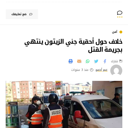
ضع تعليقك
أمن
خلاف حول أحقية جني الزيتون ينتهي
بجريمة القتل
شارك
عمر أحمو
منذ 3 سنوات