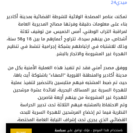
ميدي24
تمكنت عناصر المصلحة الولائية للشرطة القضائية بمدينة أكادير
بناء على معلومات دقيقة وفرتها مصالح المديرية العامة
لمراقبة التراب الوطني، أمس الخميس، من توقيف ثلاثة
أشخاص، من بينهم سيدة، تتراوح أعمارهم ما بين 18 و58 سنة،
وذلك للاشتباه في ارتباطهم بشبكة إجرامية تنشط في تنظيم
الهجرة غير المشروعة والاتجار بالبشر.
ووفق مصدر أمني فقد تم تنفيذ هذه العملية الأمنية بكل من
مدينة أكادير والمنطقة القروية “الصفاء” باشتوكة أيت باها،
حيث تم ضبط المشتبه فيهم متلبسين بالتحضير لتنفيذ عملية
للهجرة السرية عبر المسالك البحرية، لفائدة عشرة مرشحين
للهجرة غير المشروعة من بينهم أربعة قاصرين.
وتم الاحتفاظ بالمشتبه فيهم الثلاثة تحت تدبير الحراسة
النظرية فيما تم إخضاع المرشحين للهجرة السرية للبحث
القضائي الذي يجرى تحت إشراف النيابة العامة المختصة،
وذلك للكشف عن جميع ظروف وملابسات هذه القضية، وكذا
باستخدام هذا الموقع ، فإنك توافق على
سياسة
Accept