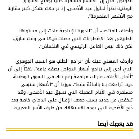
الدواجن، قال إن “الأسعار مستقرة حالياً بجميع الأسواق
الوطنية نظراً لحلول عيد الأضحى، إذ تراجعت بشكل كبير مقارنة
مع الأشهر المنصرمة”.
وأضاف المنتصر،، أن “الدورة الإنتاجية عادت إلى مستواها
الطبيعي بعد الاضطرابات التي حصلت فيها في وقت سابق،
لكن ذلك ليس العامل الرئيسي في الانخفاض”.
وأردف المهني عينه بأن “تراجع الطلب هو السبب الجوهري
الذي أدى إلى تراجع أسعار الدواجن بصفة عامة”، لافتاً إلى أن
“أثمان الأعلاف مازالت مرتفعة رغم ذلك في السوق الوطنية،
حيث تراجعت بـ6 بالمائة فقط”، موردا أن “الأسعار ستبقى
مستقرة في الأيام المقبلة التي تسبق عيد الأضحى، وقد
تنخفض من جديد بسبب ضعف الإقبال على الدجاج، خاصة بعد
ذبح الأضحية التي توجه للاستهلاك من طرف الأسر المغربية
قد يعجبك أيضا