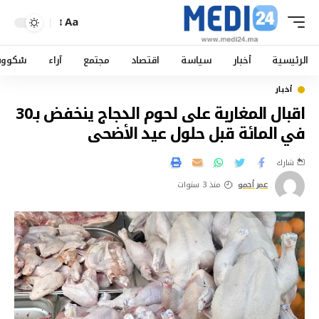
Aa
الرئيسية
أخبار
سياسة
اقتصاد
مجتمع
آراء
سْكوو
أخبار
اقبال المغاربة على لحوم الدجاج ينخفض بـ30
في المائة قبل حلول عيد الأضحى‬
شارك
عمر أحمو
منذ 3 سنوات