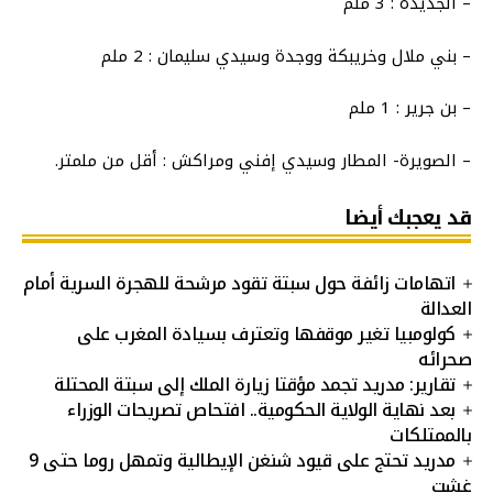
– الجديدة : 3 ملم
– بني ملال وخريبكة ووجدة وسيدي سليمان : 2 ملم
– بن جرير : 1 ملم
– الصويرة- المطار وسيدي إفني ومراكش : أقل من ملمتر.
قد يعجبك أيضا
اتهامات زائفة حول سبتة تقود مرشحة للهجرة السرية أمام
العدالة
كولومبيا تغير موقفها وتعترف بسيادة المغرب على
صحرائه
تقارير: مدريد تجمد مؤقتا زيارة الملك إلى سبتة المحتلة
بعد نهاية الولاية الحكومية.. افتحاص تصريحات الوزراء
بالممتلكات
مدريد تحتج على قيود شنغن الإيطالية وتمهل روما حتى 9
غشت