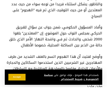
والناظور، يشكل استثناء فريدا من نوعه سواء من حيث عدد
المعتدين أو من حيث التوقيت الذي تم فيه “الهجوم” على
السياج.
وأفاد المسؤول الحكومي، ضمن جواب عن سؤال للفريق
الحركي بمجلس النواب حول الموضوع، إن “المعتدين” بلغوا
2000 شخص، والحادث تم في واضحة النهار؛ الأمر الذي خلق
حالة من الذعر بين الساكنة المحلية، خصوصا الأطفال.
وأوضح لفتيت أن هذا الهجوم اتسم بالعنف الشديد من طرف
المهاجرين غير الشرعيين الذين استخدموا السكاكين والحجارة
والأدوات الحادة، وقاموا بالمواجهة المباشرة مع السلطات
العمومية، كما اختاروا نقطة الالتقاء باستهدافهم الممر
باستخدام هذا الموقع ، فإنك توافق على
سياسة
Accept
الخصوصية
و
شروط الاستخدام
.
الضيق في “باريو تشينو”، الذي يتسع فقط لمرور شخصين في
وقت واحد.
وأضاف وزير الداخلية، ضمن الجواب ذاته، أنه “بالرغم بما اتسم
به هذا الهجوم من عنف، فإن السلطات الأمنية تعاملت معه