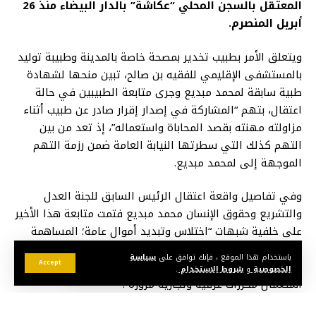
المعتقل بالسجن المحلي “عكاشة” بالدار البيضاء منذ 26
أبريل المنصرم.
ويتعلق الأمر بطبيب تخدير بمصحة خاصة بالمدينة وطبيبة توليد
بالمستشفى الإقليمي للفقيه بن صالح، تبين منحها لشهادة
طبية سابقة لمحمد مبديع وجرى متابعة الطبيبين في حالة
اعتقال، بتهم “المشاركة في إصدار إقرار صادر عن طبيب أثناء
مزاولته مهنته بقصد المحاباة واستعماله”، إذ تعد من بين
التهم كذلك التي سطرتها النيابة العامة ضمن رزمة التهم
الموجهة إلى لمحمد مبديع.
وفي تفاصيل واقعة اعتقال الرئيس السابق للجنة العدل
والتشريع وحقوق الإنسان محمد مبديع فتمت متابعة هذا الأخير
على خلفية شبهات “اختلاس وتبديد أموال عامة؛ المساهمة
في التزوير في محرر رسمي؛ الارتشاء؛ استغلال النفوذ؛
باستخدام هذا الموقع ، فإنك توافق على
سياسة
استعمال محررات تجارية مزورة؛ استعمال محرر عرفي مزور؛
Accept
الخصوصية
و
شروط الاستخدام
.
استعمال محررات عرفية وتجارية مزورة”.