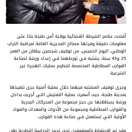
أفلحت عناصر الشرطة القضائية بولاية أمن طنجة بناءً على
معلومات دقيقة وفرتها مصالح المديرية العامة لمراقبة التراب
الوطني، اليوم الخميس، من توقيف شخصين يبلغان من العمر
25 و43 سنة، يشتبه في تورطهما في إعداد ورشة لصناعة
القوارب المطاطية المخصصة لتنظيم عمليات الهجرة غير
الشرعية.
وجرى توقيف المشتبه فيهما خلال عملية أمنية جرى تنفيذها
بمدينة طنجة، حيث أسفرت عملية التفتيش التي أجريت بداخل
ورشة يستغلانها عن حجز مجموعة من المحركات البحرية
والقوارب المطاطية ومجموعة من الأدوات والمعدات والمواد
الأولية التي تستعمل في صناعة هذه القوارب.
وقد تم الاحتفاظ بالموقوفين تحت تدبير الحراسة النظرية رهن