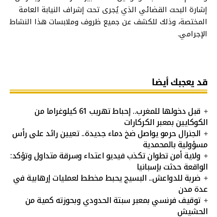
إشارة البحث القضائي الذي يُجرى تحت إشراف النيابة العامة
المختصة، وذلك للكشف عن جميع ظروف وملابسات هذا النشاط
الإجرامي.
قد يعجبك أيضا
قبل دخولها للمغرب.. إحباط تهريب 61 كيلوغراما من
الكوكايين بمعبر الكركارات
الجنرال حرمو يواصل ضخ دماء جديدة.. تعيين رائد على رأس
مسؤولية بالمحمدية
ولاية أمن تطوان تكذب فيديو اعتداء وسرقة متداول وتؤكد:
الواقعة حدثت بإسبانيا
ضربة للدواعش.. البسيج يحبط مخطط لعمليات إرهابية في
عدة مدن
توقيف فرنسي بمعبر سبتة الحدودي وبحوزته كمية من
الحشيش