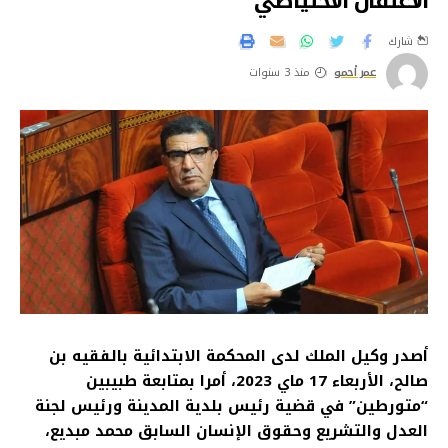
الاعتقال الاحتياطي
شارك
عمر أحمو
منذ 3 سنوات
أصدر وكيل الملك لدى المحكمة الابتدائية بالفقيه بن
صالح، الأربعاء 17 ماي 2023، أمرا بمتابعة طبيبين
“متورطين” في قضية رئيس بلدية المدينة ورئيس لجنة
العدل والتشريع وحقوق الإنسان السابق محمد مبديع،