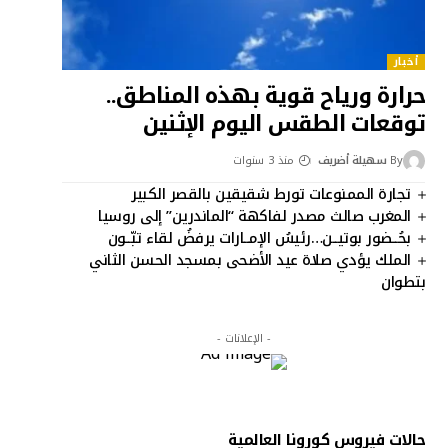
أخبار
حرارة ورياح قوية بهذه المناطق..
توقعات الطقس اليوم الإثنين
By
سهيلة أضريف
منذ 3 سنوات
تجارة الممنوعات تورط شقيقين بالقصر الكبير
المغرب صالث مصدر لفاكهة “الماندرين” إلى روسيا
بحُــضور بوتيــن…رئيسُ الإمــارات يرفضُ لقاء تبّــون
الملك يؤدي صلاة عيد الأضحى بمسجد الحسن الثاني
بتطوان
- الإعلانات -
حالات فيروس كورونا العالمية