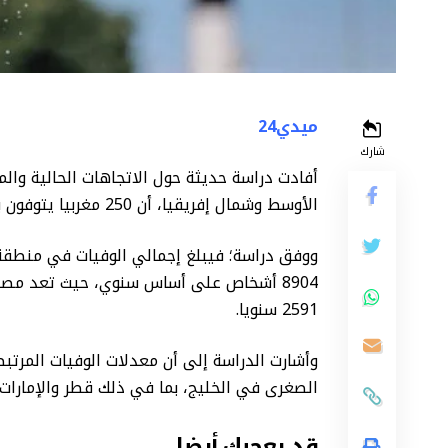
ميدي24
شارك
أفادت دراسة حديثة حول الاتجاهات الحالية وال
الأوسط وشمال إفريقيا، أن 250 مغربيا يتوفون بشكل سنوي نتيجة أمراض مرتبطة بارتفاع درجة حرارة الأرض.
ووفق دراسة؛ فيبلغ إجمالي الوفيات في منطقة 
8904 أشخاص على أساس سنوي، حيث تعد مص
2591 سنويا.
وأشارت الدراسة إلى أن معدلات الوفيات المرتبط
الصغرى في الخليج، بما في ذلك قطر والإمارات وسلطنة عمان (19 و
قد يعجبك أيضا