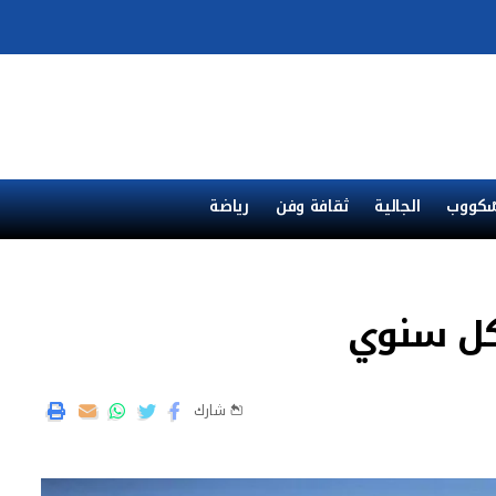
ْكووب
الجالية
ثقافة وفن
رياضة
شارك