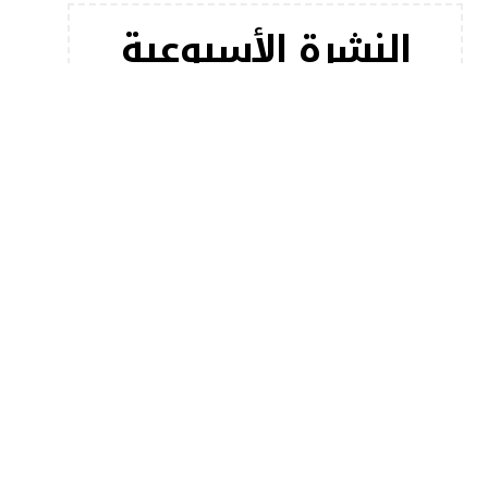
النشرة الأسبوعية
اشترك في النشرة الإخبارية لدينا للحصول على أحدث
مقالاتنا على الفور!
[mc4wp_form]
أخبار شعبية