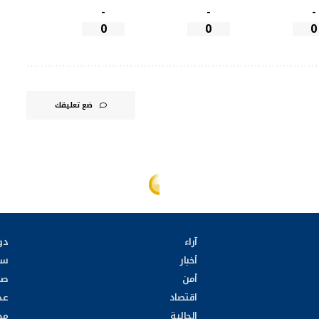
-
-
-
0
0
0
ضع تعليقك
آراء
دو
أخبار
سي
أمن
صح
اقتصاد
عد
الجالية
مج