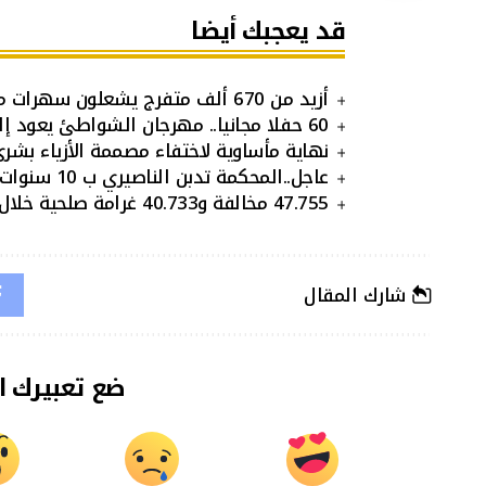
قد يعجبك أيضا
أزيد من 670 ألف متفرج يشعلون سهرات مهرجان الشواطئ بالمضيق في عيد العرش
60 حفلا مجانيا.. مهرجان الشواطئ يعود إلى طنجة وثلاث مدن مغربية
نهاية مأساوية لاختفاء مصممة الأزياء بشر
عاجل..المحكمة تدبن الناصيري ب 10 سنوات وبعيوي ب12 سنة
47.755 مخالفة و40.733 غرامة صلحية خلال أسبوع: حصيلة ثقيلة لحوادث السير داخل المدن
شارك المقال
ضع تعبيرك ا