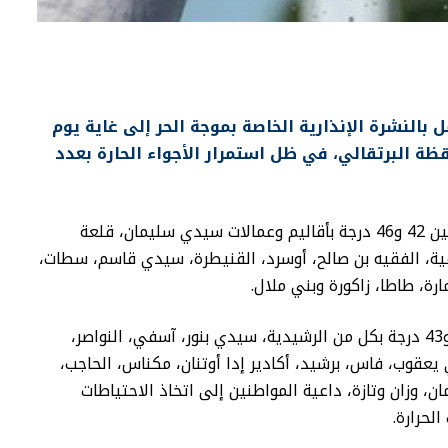
 بالنشرة الإنذارية الخاصة بموجة الحر إلى غاية يوم
 اليقظة البرتقالي، في ظل استمرار الأجواء الحارة بعدد
وأفادت المديرية بأن درجات الحرارة ستتراوح ما بين 42 و46 درجة بأقاليم وعمالات سيدي سليمان، قلعة
فية، الفقيه بن صالح، أوسرد، القنيطرة، سيدي قاسم، سطات،
رة، طاطا، زاكورة وبني ملال.
كما توقعت تسجيل درجات حرارة تتراوح بين 40 و43 درجة بكل من الرشيدية، سيدي بنور، آسفي، النواصر،
ي يعقوب، فاس، برشيد، أكادير إدا أوتنان، مكناس، الحاجب،
، وزان وتازة، داعية المواطنين إلى اتخاذ الاحتياطات
لحرارة.