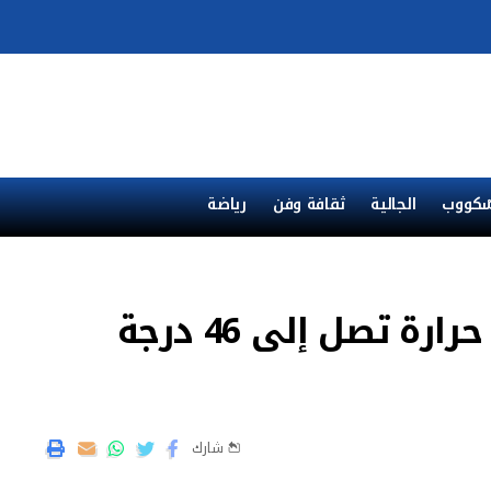
ْكووب
الجالية
ثقافة وفن
رياضة
موجة الحر تتواصل بالمغرب.. حرارة تصل إلى 46 درجة
شارك