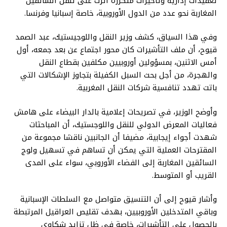
تعقيدات إدارية وتأخيرات متكررة أثرت على تنقل السائقين
المغاربة نحو عدد من الدول الأوروبية، خاصة إسبانيا وفرنسا.
وفي هذا السياق، كشف وزير النقل واللوجيستيك، عبد الصمد
قيوح، أن ملف التأشيرات كان محور اجتماع عن بعد جمعه، أول
أمس الاثنين، بمسؤولين أوروبيين مكلفين بقطاع النقل
والهجرة، من أجل بحث السبل الكفيلة بتجاوز الإشكالات التي
باتت تهدد تنافسية شركات النقل المغربية.
وأوضح الوزير، في تصريحات إعلامية بالدار البيضاء على هامش
فعاليات المعرض الدولي للنقل واللوجستيك، أن المباحثات
شهدت أجواء إيجابية، مضيفا أن الجانبين ناقشا مجموعة من
المقترحات العملية التي يمكن أن تساهم في تسهيل ولوج
السائقين المغاربة إلى الفضاء الأوروبي، سواء على المدى
القريب أو المتوسط.
وأشار قيوح إلى أن التنسيق متواصل مع السلطات الإسبانية
وباقي المتدخلين الأوروبيين، بهدف تقليص العراقيل المرتبطة
بالحصول على التأشيرات، خاصة في ظل تزايد شكاوى