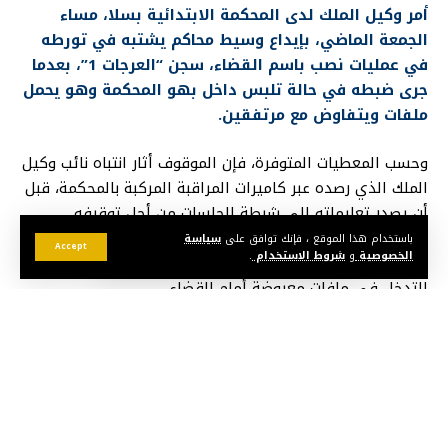
أمر وكيل الملك لدى المحكمة الابتدائية بسلا، مساء
الجمعة الماضي، بإيداع وسيط محاكم يشتبه في تورطه
في عمليات نصب باسم القضاء، سجن “العرجات 1”، بعدما
جرى ضبطه في حالة تلبس داخل بهو المحكمة وهو يحمل
ملفات ويتفاوض مع مرتفقين.
وحسب المعطيات المتوفرة، فإن الموقوف أثار انتباه نائب وكيل
الملك الذي رصده عبر كاميرات المراقبة المركبة بالمحكمة، قبل
أن يصدر تعليماته إلى شرطة الجلسات من أجل توقيفه
والتحقق من صفته الحقيقية، خاصة بعدما كان يوهم
باستخدام هذا الموقع ، فإنك توافق على
سياسة
Accept
الخصوصية
و
شروط الاستخدام
.
المتقاضين بانتسابه إلى إحدى مهن العدالة وقدرته على
التدخل في ملفات معروضة أمام القضاء.
وكشفت التحقيقات الأولية، التي باشرتها المصلحة الإقليمية
للشرطة القضائية بسلا، أن المعني بالأمر متورط في النصب
على أحد الضحايا في مبلغ وصل إلى 130 مليون سنتيم، بعدما
أوهمه بالتدخل لفائدته في قضايا معروضة على المحاكم.