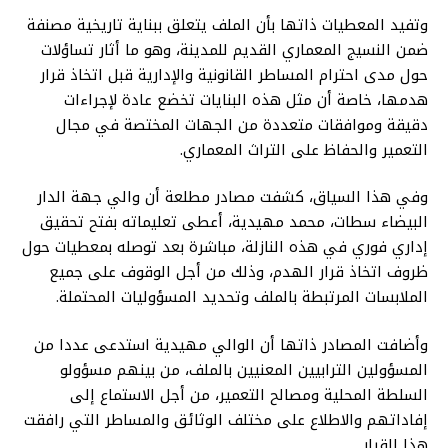
وتفيد المعطيات ذاتها بأن الملف يتعلق ببناية تاريخية مصنفة
ضمن النسيج المعماري القديم للمدينة، وهو ما أثار تساؤلات
حول مدى احترام المساطر القانونية والإدارية قبل اتخاذ قرار
هدمها، خاصة أن مثل هذه البنايات تخضع عادة لإجراءات
دقيقة وموافقات متعددة من الجهات المختصة في مجال
التعمير والحفاظ على التراث المعماري.
وفي هذا السياق، كشفت مصادر مطلعة أن والي جهة الدار
البيضاء سطات، محمد مهيدية، أعطى تعليماته بفتح تحقيق
إداري فوري في هذه النازلة، مباشرة بعد توصله بمعطيات حول
ظروف اتخاذ قرار الهدم، وذلك من أجل الوقوف على جميع
الملابسات المرتبطة بالملف وتحديد المسؤوليات المحتملة.
وأضافت المصادر ذاتها أن الوالي مهيدية استدعى عددا من
المسؤولين الترابيين المعنيين بالملف، من بينهم مسؤولو
السلطة المحلية ومصالح التعمير، من أجل الاستماع إلى
إفاداتهم والاطلاع على مختلف الوثائق والمساطر التي رافقت
هذا القرار.