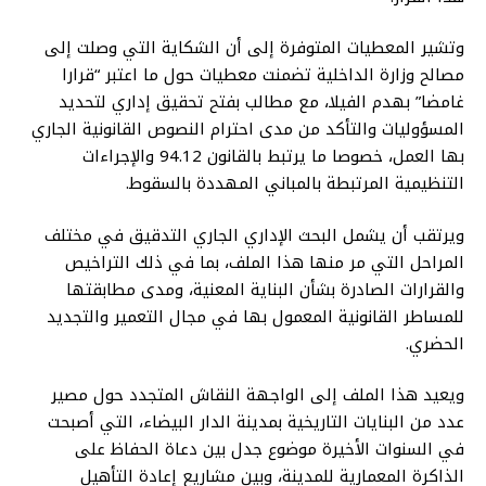
وتشير المعطيات المتوفرة إلى أن الشكاية التي وصلت إلى
مصالح وزارة الداخلية تضمنت معطيات حول ما اعتبر “قرارا
غامضا” بهدم الفيلا، مع مطالب بفتح تحقيق إداري لتحديد
المسؤوليات والتأكد من مدى احترام النصوص القانونية الجاري
بها العمل، خصوصا ما يرتبط بالقانون 94.12 والإجراءات
التنظيمية المرتبطة بالمباني المهددة بالسقوط.
ويرتقب أن يشمل البحث الإداري الجاري التدقيق في مختلف
المراحل التي مر منها هذا الملف، بما في ذلك التراخيص
والقرارات الصادرة بشأن البناية المعنية، ومدى مطابقتها
للمساطر القانونية المعمول بها في مجال التعمير والتجديد
الحضري.
ويعيد هذا الملف إلى الواجهة النقاش المتجدد حول مصير
عدد من البنايات التاريخية بمدينة الدار البيضاء، التي أصبحت
في السنوات الأخيرة موضوع جدل بين دعاة الحفاظ على
الذاكرة المعمارية للمدينة، وبين مشاريع إعادة التأهيل