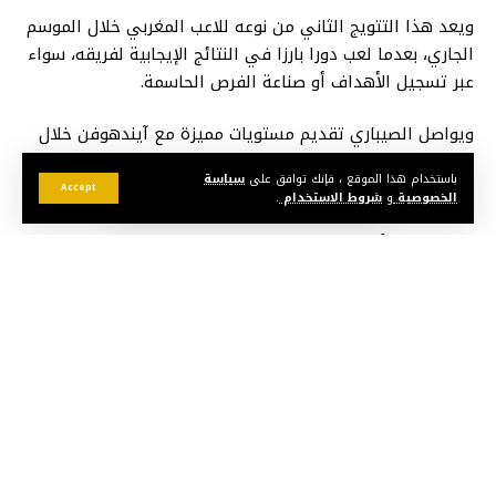
ويعد هذا التتويج الثاني من نوعه للاعب المغربي خلال الموسم
الجاري، بعدما لعب دورا بارزا في النتائج الإيجابية لفريقه، سواء
عبر تسجيل الأهداف أو صناعة الفرص الحاسمة.
ويواصل الصيباري تقديم مستويات مميزة مع آيندهوفن خلال
الموسم الحالي، إذ تمكن من تسجيل 16 هدفا وتقديم 6
باستخدام هذا الموقع ، فإنك توافق على
سياسة
تمريرات حاسمة خلال 32 مباراة خاضها في مختلف المسابقات
Accept
الخصوصية
و
شروط الاستخدام
.
قد يعجبك أيضا
صراع إسباني مشتعل.. برشلونة وريال بيتيس يتنافسان
على أوناح
رسميا.. زين الدين زيدان مدربا لمنتخب فرنسا حتى مونديال
2030
كير يحطم رقم هشام الكروج التاريخي بعد 27 عاما من
الصمود
وهبي بعد وداع المونديال: أتحمل المسؤولية كاملة ولا
مكان للأعذار