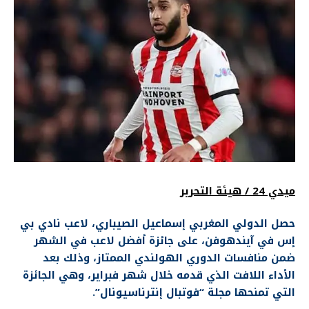
ميدي 24 / هيئة التحرير
حصل الدولي المغربي إسماعيل الصيباري، لاعب نادي بي
إس في آيندهوفن، على جائزة أفضل لاعب في الشهر
ضمن منافسات الدوري الهولندي الممتاز، وذلك بعد
الأداء اللافت الذي قدمه خلال شهر فبراير، وهي الجائزة
التي تمنحها مجلة “فوتبال إنترناسيونال”.