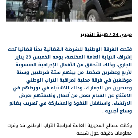
ميدي 24 / هيئة التحرير
فتحت الفرقة الوطنية للشرطة القضائية بحثا قضائيا تحت
إشراف النيابة العامة المختصة، يومه الخميس 29 يناير
الجاري، وذلك للتحقق من الأفعال الإجرامية المنسوبة
لأربع وعشرين شخصا، من بينهم ستة شرطيين وستة
موظفين في فرقة محلية لمراقبة التراب الوطني
وعنصرين من الجمارك، وذلك للاشتباه في تورطهم في
الامتناع عن القيام بعمل من أعمال وظيفتهم بغرض
الارتشاء، واستغلال النفوذ والمشاركة في تهريب بضائع
وسلع أجنبية .
وكانت مصالح المديرية العامة لمراقبة التراب الوطني قد وفرت
معلومات دقيقة حول شبهة