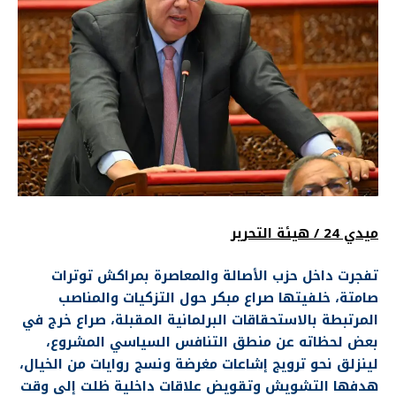
ميدي 24 / هيئة التحرير
تفجرت داخل حزب الأصالة والمعاصرة بمراكش توترات
صامتة، خلفيتها صراع مبكر حول التزكيات والمناصب
المرتبطة بالاستحقاقات البرلمانية المقبلة، صراع خرج في
بعض لحظاته عن منطق التنافس السياسي المشروع،
لينزلق نحو ترويج إشاعات مغرضة ونسج روايات من الخيال،
هدفها التشويش وتقويض علاقات داخلية ظلت إلى وقت