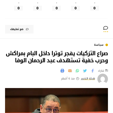
-
-
-
-
-
0
0
0
0
0
ضع تعليقك
سياسة
صراع التزكيات يفجر توترا داخل البام بمراكش
وحرب خفية تستهدف عبد الرحمان الوفا
شارك
هيئة التحرير
منذ 6 أشهر