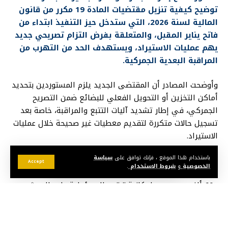
توضيح كيفية تنزيل مقتضيات المادة 19 مكرر من قانون
المالية لسنة 2026، التي ستدخل حيز التنفيذ ابتداء من
فاتح يناير المقبل، والمتعلقة بفرض التزام تصريحي جديد
يهم عمليات الاستيراد، ويستهدف الحد من التهرب من
المراقبة البعدية الجمركية.
وأوضحت المصادر أن المقتضى الجديد يلزم المستوردين بتحديد
أماكن التخزين أو التحويل الفعلي للبضائع ضمن التصريح
الجمركي، في إطار تشديد آليات التتبع والمراقبة، خاصة بعد
تسجيل حالات متكررة لتقديم معطيات غير صحيحة خلال عمليات
الاستيراد.
باستخدام هذا الموقع ، فإنك توافق على
سياسة
وبحسب المعطيات نفسها، جرى تنبيه المعشرين إلى أن الإخلال
Accept
الخصوصية
و
شروط الاستخدام
.
بهذا الالتزام قد يعرض المخالفين لغرامات تتراوح بين 30 ألف
و60 ألف درهم، مع إمكانية ترتيب المسؤولية على المعشر
الجمركي في حال الإهمال أو الإغفال.
وفي انتظار صدور توضيحات رسمية من الإدارة الجمركية، يتجه