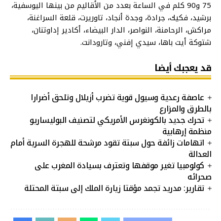
75 و90 كلم في الساعة بعدد من الأقاليم من بينها اليوسفية،
برشيد، فكيك، جرادة، وجدة أنجاد، تاوريرت، قلعة السراغنة،
مراكش، الرحامنة، النواصر، الدار البيضاء، أكادير إداوتنان،
شتوكة أيت باها، سيدي إفني، وتارودانت.
قد يعجبك أيضا
عاصفة رعدية وسيول قوية تضرب أزيلال وتلحق أضرارا
بالطرق والمزارع
تحرك جديد بالكونغرس الأمريكي لتصنيف البوليساريو
منظمة إرهابية
اتهامات زائفة حول سبتة تقود مرشحة للهجرة السرية أمام
العدالة
كولومبيا تغير موقفها وتعترف بسيادة المغرب على
صحرائه
تقارير: مدريد تجمد مؤقتا زيارة الملك إلى سبتة المحتلة