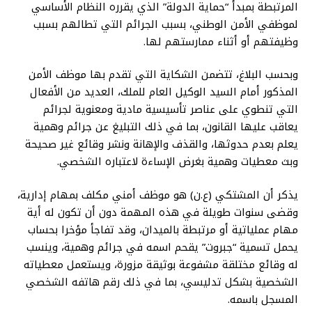
المرتبطة بمبدأ “حماية الدولة” الذي يقرره النظام الأساسي
لموظفي الأمن الوطني، بسبب الجرائم التي تطالهم بسبب
وظيفتهم أو أثناء ممارستهم لها.
وبحسب البلاغ، تتضمن الشكاية التي تقدم بها موظف الأمن
المذكور أمام السيد الوكيل العام للملك، العديد من الأفعال
التي تنطوي على عناصر تأسيسية مادية ومعنوية لجرائم
يعاقب عليها القانون، بما في ذلك التبليغ عن جرائم وهمية
يعلم بعدم حدوثها، والقذف والإهانة ونشر وقائع غير صحيحة
وبث معطيات وهمية بغرض الإساءة لاعتباره الشخصي.
يذكر أن المشتكي (ع.ن) هو موظف أمني مكلف بمهام إدارية،
وقضى سنوات طويلة في هذه المهمة دون أن تكون له أية
مهام عملياتية أو مرتبطة بالميدان، وقد تفاجأ مؤخرا بحساب
يحمل تسمية “جبروت” يقحم اسمه في جرائم وهمية، وينسب
له وقائع مختلقة مشفوعة بوثيقة مزورة، ويستعمل معطياته
الشخصية بشكل تدليسي، بما في ذلك رقم هاتفه الشخصي
المسجل باسمه.