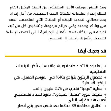
وقد التمس موظف الأمن المشتكي من السيد الوكيل العام
للملك إصدار تعليماته لهيئات البحث المختصة، من أجل إجراء
بحث قضائي، لتحديد الجهة أو الجهات التي استخدمت اسمه
في وقائع وهمية وفي جرائم مزعومة، وتشخيص كل من ثبت
تورطه في ارتكاب هذه الأفعال الإجرامية التي تعمدت الإساءة
لشخصه ولأسرته ولاعتباره الشخصي.
قد يعجبك أيضا
إلغاء ودية اتحاد طنجة وبرشلونة بسبب تأخر الترتيبات
التنظيمية
محصول الزيتون يتراجع بـ40% في الموسم المقبل.. هل
ترتفع الأسعار؟
عملية “مرحبا” تقترب من 2.75 مليون وافد..
حقيقة صورة “ضحية الفنيدق”.. تعود لصياد فلسطيني
أصيب بقذيفة إسرائيلي
انطلاق محاكمة 39 متهما بعد شغب معبر بني أنصار