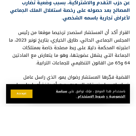
عن حزب التقدم والاشتراكية، بسبب وضعية تضارب
المصالح بعد حصوله على رخصة استغلال الملك الجماعي
لأغراض تجارية باسمه الشخصي.
القرار أكد أن المستشار استصدر ترخيصا موقعا من رئيس
المجلس الجماعي الحالي، طارق الخياري، بتاريخ نونبر 2023، ما
اعتبرته المحكمة دليلا على ربط مصلحة خاصة بممتلكات
الجماعة التي يشغل عضويتها، وهو ما يتعارض مع المادتين
64 و65 من القانون التنظيمي للجماعات الترابية.
القضية فجّرها المستشار رضوان يمو، الذي راسل عامل
بنسليمان حول خروقات السعدي دون أن يتخذ أي إجراء، ما
دفعه إلى اللجوء للمحكمة الإدارية للطعن في القرار السلبي
باستخدام هذا الموقع ، فإنك توافق على
سياسة
Accept
الخصوصية
و
شروط الاستخدام
.
للعامل والمطالبة بتفعيل مسطرة العزل.
الملف كشف أيضا أن السعدي استغل الملك الجماعي دون
أداء الرسوم الجبائية في وقتها، ولم يسددها إلا بعد افتضاح
الأمر في يونيو 2024 خلال حملة للسلطات المحلية، وهو ما