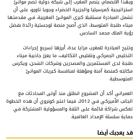
وبهذا الانضمام، ينضم المغرب إلى شبكة دولية تضم موانئ
استراتيجية كمرسيليا والجزيرة الخضراء وجويا تاورو، على أن
تشمل المبادرة مستقبلا كبرى الموانئ المغربية، في مقدمتها
ميناء طنجة المتوسط، الذي أصبح منصة لوجستية رائدة بفضل
رؤية الملك محمد السادس.
وتتيح المبادرة للمغرب مزايا عدة، أبرزها تسريع إجراءات
التخليص الجمركي وتقليص التكاليف، ما يعزز جاذبية ميناء
طنجة لدى المستثمرين والمصدرين وشركات الشحن، ويكرس
مكانته كمنصة آمنة ومؤهلة لمنافسة كبريات الموانئ
المتوسطية.
العمراني أكد أن المشروع انطلق منذ أولى المحادثات مع
الجانب الأميركي في 2012، فيما اعتبر كونروي أن هذه الخطوة
تعكس شراكة قائمة على الثقة والمسؤولية المشتركة في
حماية سلسلة الإمداد العالمية.
قد يعجبك أيضا