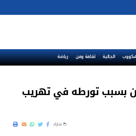
ْكووب
الجالية
ثقافة وفن
رياضة
ن بسبب تورطه في تهريب
شارك