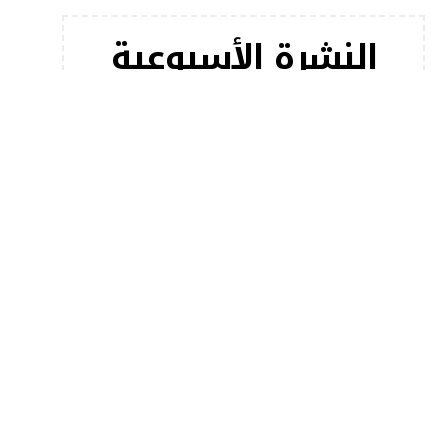
النشرة الأسبوعية
اشترك في النشرة الإخبارية لدينا للحصول على أحدث
مقالاتنا على الفور!
[mc4wp_form]
أخبار شعبية