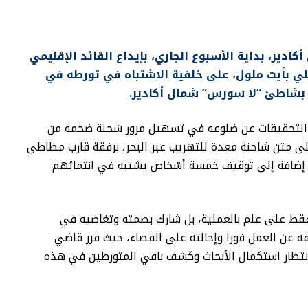
دير، بداية الأسبوع الجاري، بإيداع القائد الإقليمي
لي بأيت ملول، على خلفية الاشتباه في تورطه في
 بشاطئ “لا سورس” شمال أكادير.
 التحقيقات عن ضلوعه في تسهيل مرور شحنة ضخمة من
بحوالي 3.5 أطنان، كانت على متن شاحنة معدة للتهريب عبر البحر، برفقة قارب مطاطي
جزها في 12 ماي الماضي، إضافة إلى توقيف خمسة أشخاص يشتبه في انتمائهم
فقط على علم بالعملية، بل شارك بصمته وتغاضيه في
ه عن العمل فورا وإحالته على القضاء، حيث قرر قاضي
انتظار استكمال الأبحاث وكشف باقي المتورطين في هذه