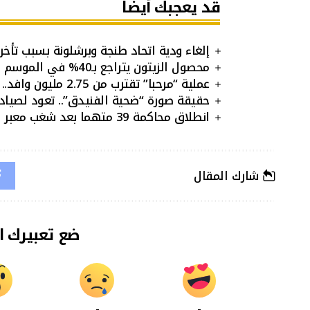
قد يعجبك أيضا
إلغاء ودية اتحاد طنجة وبرشلونة بسبب تأخر 
محصول الزيتون يتراجع بـ40% في الموسم المقبل.. هل ترتفع الأسعار؟
عملية “مرحبا” تقترب من 2.75 مليون وافد..
حقيقة صورة “ضحية الفنيدق”.. تعود لصيا
انطلاق محاكمة 39 متهما بعد شغب معبر بني أنصار
شارك المقال
ضع تعبيرك ا
-
-