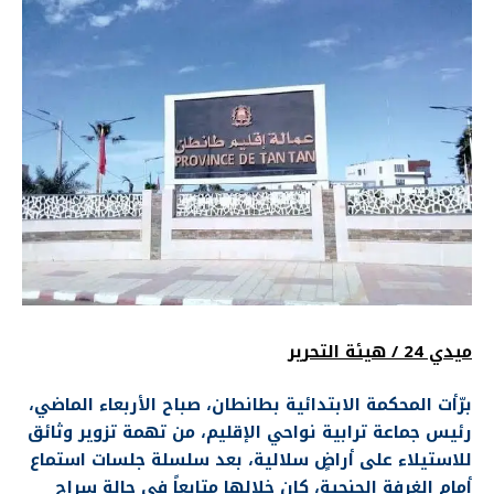
ميدي 24 / هيئة التحرير
برّأت المحكمة الابتدائية بطانطان، صباح الأربعاء الماضي،
رئيس جماعة ترابية نواحي الإقليم، من تهمة تزوير وثائق
للاستيلاء على أراضٍ سلالية، بعد سلسلة جلسات استماع
أمام الغرفة الجنحية، كان خلالها متابعاً في حالة سراح