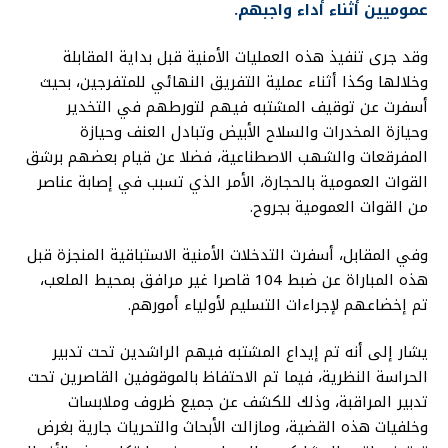
عموميين أثناء أداء واجبهم.
وقد جرى تنفيذ هذه العمليات الأمنية قبل بداية المقابلة
وخلالها وكذا أثناء عملية التفريق النهائي للمتفرجين، بحيث
أسفرت عن توقيف المشتبه فيهم لتورطهم في التخدير
وحيازة المخدرات والسلاح الأبيض وتبادل العنف وحيازة
المفرقعات والشهب الاصطناعية، فضلا عن قيام بعضهم برشق
القوات العمومية بالحجارة، الأمر الذي تسبب في إصابة عناصر
من القوات العمومية بجروح.
وفي المقابل، أسفرت التدخلات الأمنية الاستباقية المنجزة قبل
هذه المباراة عن ضبط 104 قاصرا غير مرافق بمحيط الملعب،
تم إخضاعهم لإجراءات التسليم لأولياء أمورهم.
يشار إلى أنه تم إيداع المشتبه فيهم الراشدين تحت تدبير
الحراسة النظرية، فيما تم الاحتفاظ بالموقوفين القاصرين تحت
تدبير المراقبة، وذلك للكشف عن جميع ظروف وملابسات
وخلفيات هذه القضية، ومازالت الأبحاث والتحريات جارية بغرض