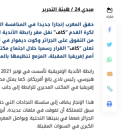
ميدي 24 / هيئة التحرير
شارك
حقق المغرب إنجازا جديدا في المنافسة الري
لكرة القدم “
كاف
” نقل مقر رابطة الأندية 
من التفوق على الجزائر وكوت ديفوار في ا
تعلن “
كاف
” القرار رسميا خلال اجتماع م
أمم إفريقيا المقبلة، المزمع تنظيمها بالمغرب بين 21 دجنبر 2025 و8
ر
هيرسي، رئيس نادي يانغ أفريكانز، كما يمثل مح
إفريقيا في المكتب المديري للرابطة إلى جانب
هذا الإنجاز يضاف إلى سلسلة النجاحات التي ح
الجزائر ضعفا في بنيتها التحتية. ويواصل المغرب
الكبرى في السنوات المقبلة.