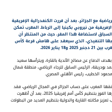
اضية مع الجزائر، بعد أن قررت الكنفدرالية الإفريقية
الإفريقية من نيروبي بكينيا إلى الرباط. المغرب تمكن
لسباق لاستضافة هذا المقر، حيث من المنتظر أن
كتبها التنفيذي، الذي سيعقد على هامش قرعة كأس
1 يناير 2026.
ابطة الأندية الإفريقية تأسست في نونبر 2021 بهدف الدفاع عن مصالح الأندية بالقارة، ويترأسها سعيد
مد بودريقة، الرئيس السابق للرجاء الرياضي، منطقة شمال
 محمود الخطيب، رئيس الأهلي المصري.
ققها المغرب على حساب الجزائر في المجال الرياضي، فقد
سبق للمملكة أن تفوقت في ملفات عديدة، أبرزها الفوز بتنظيم كأس أمم إفريقيا 2025، بعد أن أظهرت
 تعزيز مكانته القارية والدولية بتنظيم العديد من البطولات