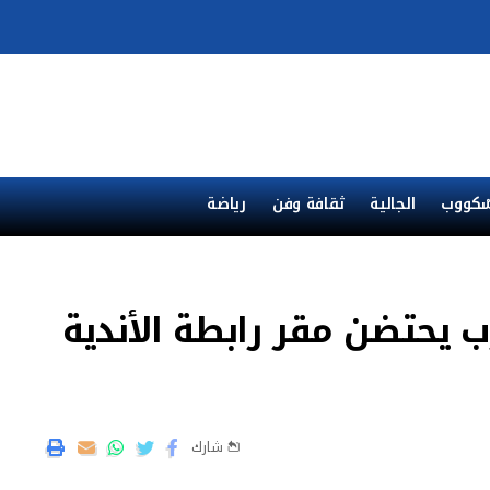
ْكووب
الجالية
ثقافة وفن
رياضة
رب يحتضن مقر رابطة الأندية
شارك