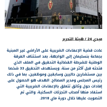
ميدي 24 / هيئة التحرير
عادت قضية الإعفاءات الضريبية على الأراضي غير المبنية
بجماعة بنسليمان إلى الواجهة، بعد استئناف الفرقة
الوطنية للشرطة القضائية التحقيق في الملف الذي
فتحته قبل أكثر من سنة، ويستهدف
التحقيق 33 شخصا
بين مستشارين حاليين وسابقين وموظفين، بما في ذلك
رئيس المجلس ومدير المصالح. الهدف هو الحصول على
إفادات حول وثائق تتعلق بالإعفاءات الضريبية التي
استفاد منها أصحاب التجزئات السكنية، والتي تم
التصويت عليها خلال دورة ماي 2018.