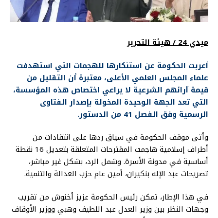
ميدي 24 / هيئة التحرير
أعربت الحكومة عن استنكارها للهجمات التي استهدفت
علماء المجلس العلمي الأعلى، معتبرة أن التقليل من
قيمة آرائهم الشرعية لا يراعي اختصاص هذه المؤسسة،
التي تعد الجهة الوحيدة المخولة بإصدار الفتاوى
الرسمية وفق الفصل 41 من الدستور.
وأتى موقف الحكومة في سياق ردها على انتقادات من
أطراف إسلامية هاجمت المقترحات المتعلقة بتعديل 16 نقطة
أساسية في مدونة الأسرة. وشمل الرد، بشكل غير مباشر،
تصريحات عبد الإله بنكيران، أمين عام حزب العدالة والتنمية.
في هذا الإطار، تمكن رئيس الحكومة عزيز أخنوش من تقريب
وجهات النظر بين وزير العدل عبد اللطيف وهبي ووزير الأوقاف