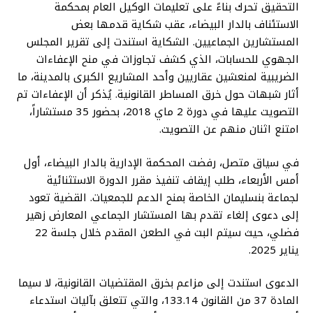
التحقيق تحرك بناءً على تعليمات الوكيل العام بمحكمة
الاستئناف بالدار البيضاء، عقب شكاية قدمها بعض
المستشارين الجماعيين. الشكاية استندت إلى تقرير المجلس
الجهوي للحسابات، الذي كشف تجاوزات في منح الإعفاءات
الضريبية لمنعشين عقاريين وأحد المشاريع الكبرى بالمدينة، ما
أثار شبهات حول خرق المساطر القانونية. يُذكر أن الإعفاءات تم
التصويت عليها في دورة 2 ماي 2018، بحضور 35 مستشاراً،
امتنع اثنان منهم عن التصويت.
في سياق متصل، رفضت المحكمة الإدارية بالدار البيضاء، أول
أمس الأربعاء، طلب إيقاف تنفيذ مقرر الدورة الاستثنائية
لجماعة بنسليمان الخاصة بمنح الدعم للجمعيات. القضية تعود
إلى دعوى إلغاء تقدم بها المستشار الجماعي المعارض زهير
فضلي، حيث سيتم البت في الطعن المقدم خلال جلسة 22
يناير 2025.
الدعوى استندت إلى مزاعم بخرق المقتضيات القانونية، لا سيما
المادة 37 من القانون 133.14، والتي تتعلق بآليات استدعاء