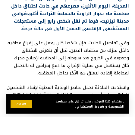
المدينة، اليوم الاثنين، مصرعهم في حادث اختناق داخل
مطفية ماء بدوار الزاوية بالجماعة الترابية أكلو،ضواحي
مدينة تيزنيت،
فيما تم نقل شخص رابع إلى مستعجلات
المستشفى الإقليمي الحسن الأول في حالة حرجة.
وفي تفاصيل الحادث، فإن شخصا كان يعمل على إفراغ مطفية
داخل منزله من مخلفات الطين، قبل أن يتعرض للاختناق
وصعوبة في الخروج بعد هبوطه إلى المطفية لإصلاح محرك
كان يستعمل في عملية الإفراغ، ما دفع بمرافق له بالتدخل
لمحاولة إنقاذه ليعلق هو الآخر بداخل المطفية.
واستدعت الحادثة تدخل عناصر الوقاية المدنية لإنقاذ الشخصين
العالقين، غير أن عنصرين من الإنقاذ تعرضا أيضا لحالة اختناق
داخل المطفية، بسبب رائحة بنزين المحرك المستعمل في إفراغ
باستخدام هذا الموقع ، فإنك توافق على
سياسة
Accept
الخصوصية
و
شروط الاستخدام
.
المطفية.
هذا وتم في الأخير إخراج الحالات الأربع ونقلها نحو مستعجلات
مستشفى تزنيت حيث فارق الحياة ثلاثة أشخاص، من بينهم