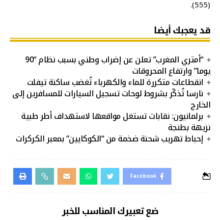
(555).
قد يعجبك أيضا
“أمتري المغرب” تعلن عن إضراب وطني بسبب نظام “90
يوما” وارتفاع المحروقات
انقطاعات متكررة للماء والكهرباء تُغضب ساكنة تيفلت
نارسا تُذكّر بشروط لوحات تسجيل السيارات للمسافرين إلى
الخارج
برلمانيون: نقابات تستغل مواقعها لاستهداف أطر طبية
نزيهة بطنجة
إحباط تهريب شحنة ضخمة من “الكوكايين” بمعبر الكركرات
Facebook
ضع تعبيرك المناسب للخبر