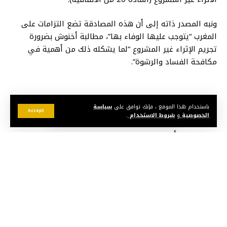
ونبه المصدر ذاته إلى أن هذه المصادقة تضع التزامات على
المغرب “يتوجب عليها الوفاء بها”، مطالبة أخنوش بضرورة
تجريم الإثراء غير المشروع “لما يشكله ذلك من أهمية في
مكافحة الفساد والرشوة”.
باستخدام هذا الموقع ، فإنك توافق على
سياسة
Accept
الخصوصية
و
شروط الاستخدام
.
قد يعجبك أيضا
“أمتري المغرب” تعلن عن إضراب وطني بسبب نظام “90
يوما” وارتفاع المحروقات
انقطاعات متكررة للماء والكهرباء تُغضب ساكنة تيفلت
نارسا تُذكّر بشروط لوحات تسجيل السيارات للمسافرين إلى
الخارج
برلمانيون: نقابات تستغل مواقعها لاستهداف أطر طبية