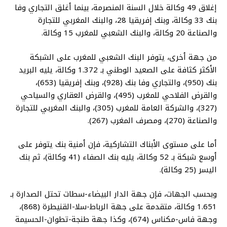
إغلاق 49 وكالة خلال السنة المنصرمة، بينما أغلق التجاري وفا
بنك 33 وكالة، وبنك إفريقيا 28، والبنك المغربي للتجارة
والصناعة 20 وكالة، والبنك الشعبي للمغرب 15 وكالة.
من جهة أخرى، يتوفر البنك الشعبي للمغرب على الشبكة
الأكثر كثافة على الصعيد الوطني بـ 1.372 وكالة، يليه البريد
بنك (950)، والتجاري وفا بنك (928)، وبنك إفريقيا (653)،
والقرض الفلاحي للمغرب (495)، والقرض العقاري والسياحي
(327)، والشركة العامة للمغرب (305)، والبنك المغربي للتجارة
والصناعة (270)، ومصرف المغرب (267).
أما على مستوى الأبناك التشاركية، فإن أمنية بنك يتوفر على
أوسع شبكة بـ 52 وكالة، يليه بنك الصفاء (41 وكالة)، ثم بنك
اليسر (25 وكالة).
وبحسب الجهات، فإن جهة الدار البيضاء-سطات تحتل الصدارة بـ
1.651 وكالة، متقدمة على جهة الرباط-سلا-القنيطرة (868)،
وجهة فاس-مكناس (674)، وكذا جهة طنجة-تطوان-الحسيمة