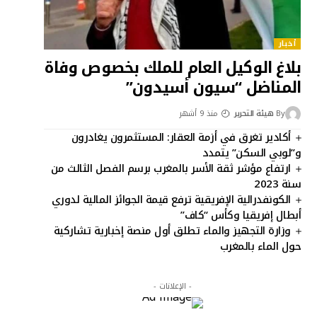
أخبار
بلاغ الوكيل العام للملك بخصوص وفاة
المناضل “سيون أسيدون”
By
هيئة التحرير
منذ 9 أشهر
أكادير تغرق في أزمة العقار: المستثمرون يغادرون
و”لوبي السكن” يتمدد
ارتفاع مؤشر ثقة الأسر بالمغرب برسم الفصل الثالث من
سنة 2023
الكونفدرالية الإفريقية ترفع قيمة الجوائز المالية لدوري
أبطال إفريقيا وكأس “كاف”
وزارة التجهيز والماء تطلق أول منصة إخبارية تشاركية
حول الماء بالمغرب
- الإعلانات -