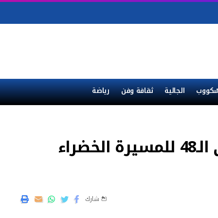
ْكووب
الجالية
ثقافة وفن
رياضة
المغاربة يحيون اليوم الذكرى الـ48 للمسيرة الخضراء
شارك