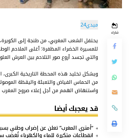
ميدي24
شارك
للمسيرة الخضراء المظفرة؛ أغلى الملاحم الوطن
والتي تجسد أروع صور التلاحم بين العرش العل
ويشكل تخليد هذه المحطة التاريخية الكبرى، ال
من الحماس الفياض والتعبئة واليقظة الموصولتي
واستنهاض الهمم من أجل إعلاء صروح المغرب ا
قد يعجبك أيضا
“أمتري المغرب” تعلن عن إضراب وطني بسبب نظام “90 يوما” وارتف
انقطاعات متكررة للماء والكهرباء تُغضب س