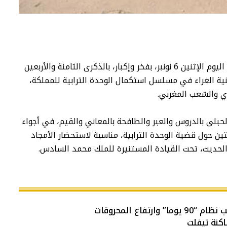
يحتفل الشعب المغربي، من طنجة إلى الكويرة، اليوم الإثنين 6 نونبر، بفخر وإكبار، بالذكرى الثامنة والأربعين
ية الغراء في مسلسل استكمال الوحدة الترابية للمملكة،
وي والشعب المغربي.
حبلى بالدروس والعبر والطافحة بالمعاني والقيم، في أجواء
ن حول قضية الوحدة الترابية، مناسبة لاستحضار الأمجاد
لحديث، تحت القيادة المستنيرة للملك محمد السادس.
اع المحروقات
اكنة تيفلت