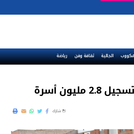
ْكووب
الجالية
ثقافة وفن
رياضة
ليون أسرة
شارك