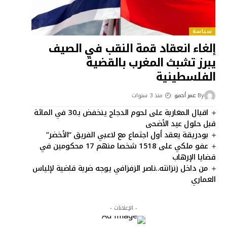
سياسة
إلغاء انعقاد قمة النقب في الصيف
يبرز تشبث المغرب بالقضية
الفلسطينية
By
عمر أحمو
منذ 3 سنوات
اقبال المغاربة على لحوم الدجاج ينخفض بـ30 في المائة
قبل حلول عيد الأضحى‬
بودريقة يعقد أول اجتماع مع لاعبي الفريق “الأخضر”
عفو ملكي على 1518 شخصا منهم 17 محكومين في
قضايا الإرهاب
من داخل زنزانته..ناصر الزفزافي يوجه ضربة قاضية لإلياس
العماري
- الإعلانات -