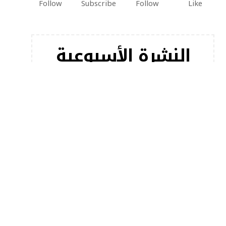
Follow
Subscribe
Follow
Like
النشرة الأسبوعية
اشترك في النشرة الإخبارية لدينا للحصول على أحدث
مقالاتنا على الفور!
[mc4wp_form]
أخبار شعبية