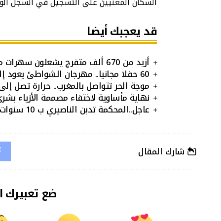
السكان المعنيين على التسجيل في السجل الو
قد يعجبك أيضا
أزيد من 670 ألف متفرج يشعلون سهرات مهرجان الشواطئ بالمضيق في عيد العرش
60 حفلا مجانيا.. مهرجان الشواطئ يعود إلى طنجة وثلاث مدن مغربية
موجة الحر تتواصل بالمغرب.. حرارة تصل إلى 46 درجة حتى يوم الأح
نهاية مأساوية لاختفاء مصممة الأزياء بشر
عاجل..المحكمة تدبن الناصيري ب 10 سنوات وبعيوي ب12 سنة
شارك المقال
ضع تعبيرك ا