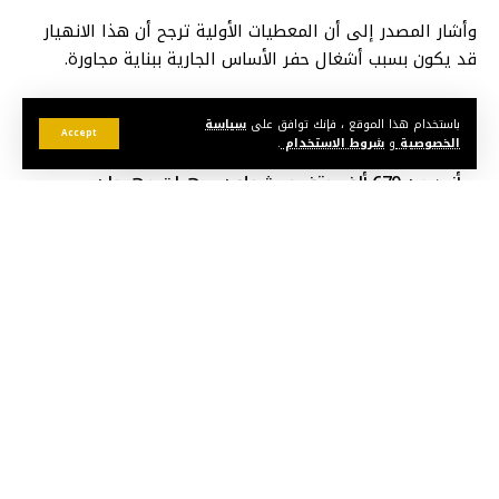
وأشار المصدر إلى أن المعطيات الأولية ترجح أن هذا الانهيار
قد يكون بسبب أشغال حفر الأساس الجارية ببناية مجاورة.
قد يعجبك أيضا
باستخدام هذا الموقع ، فإنك توافق على
سياسة
Accept
الخصوصية
و
شروط الاستخدام
.
أزيد من 670 ألف متفرج يشعلون سهرات مهرجان
الشواطئ بالمضيق في عيد العرش
60 حفلا مجانيا.. مهرجان الشواطئ يعود إلى طنجة وثلاث
مدن مغربية
موجة الحر تتواصل بالمغرب.. حرارة تصل إلى 46 درجة حتى
يوم الأحد
نهاية مأساوية لاختفاء مصممة الأزياء بشرى المرزوقي
عاجل..المحكمة تدبن الناصيري ب 10 سنوات وبعيوي ب12
سنة
Facebook