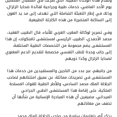
وتقدم هذه الوحدة الطبية، التي شرعت في استقبال المصابين
يوم الأحد الماضي، خدمات طبية وجراحية لفائدة ضحايا الزلزال،
وذلك في إطار التعبئة الشاملة التي تهدف إلى مد يد العون
إلى الساكنة المتضررة من هذه الكارثة الطبيعية.
وفي تصريح لوكالة المغرب العربي للأنباء، قال الطبيب العقيد،
محمد الأحمدي، الطبيب الرئيسي لمستشفى تافنكولت، إن هذا
المستشفى يضم مجموعة من التخصصات الطبية المختلفة،
إلى جانب وحدة للطب النفسي مخصصة لتقديم الدعم المعنوي
لضحايا الزلزال وكذا ذويهم.
من جانبهم، عبر عدد من الناجين والمستفيدين من خدمات هذا
المستشفى في تصريحات مماثلة، عن عميق امتتنانهم لصاحب
الجلالة الملك محمد السادس، وللأطر الطبية للقوات المسلحة
الملكية، على إقامة هذا المستشفى الطبي الجراحي
الميداني، مضيفين أن هذه المبادرة الإنسانية من شأنها أن
تخفف من معاناتهم.
يذكر أنه، بتعليمات سامية من صاحب الجلالة الملك محمد