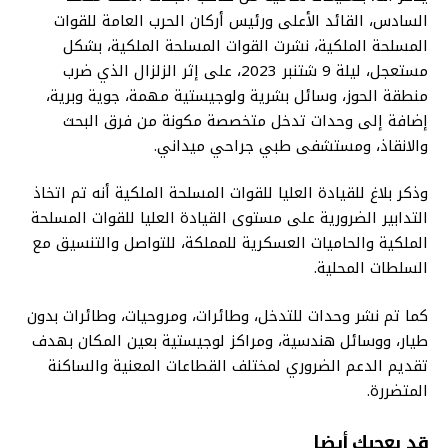
السادس، القائد الأعلى ورئيس أركان الحرب العامة للقوات
المسلحة الملكية، نشرت القوات المسلحة الملكية، بشكل
مستعجل، ليلة 9 شتنبر 2023، على إثر الزلزال الذي ضرب
منطقة الحوز، وسائل بشرية ولوجيستية مهمة، جوية وبرية،
إضافة إلى وحدات تدخل متخصصة مكونة من فرق البحث
والانقاذ، ومستشفى طبي جراحي ميداني.
وذكر بلاغ للقيادة العليا للقوات المسلحة الملكية أنه تم اتخاذ
التدابير الضرورية على مستوى القيادة العليا للقوات المسلحة
الملكية والحاميات العسكرية للمملكة، للتواصل والتنسيق مع
السلطات المحلية.
كما تم نشر وحدات للتدخل، وطائرات، ومروحيات، وطائرات بدون
طيار، ووسائل هندسية، ومراكز لوجيستية بعين المكان بهدف
تقديم الدعم الضروري لمختلف القطاعات المعنية والساكنة
المتضررة.
قد يعجبك أيضا