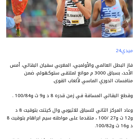
ميدي24
فاز البطل العالمي والأولمبي، المغربي سفيان البقالي، أمس
الأحد، بسباق 3000 م موانع لملتقى ستوكهولم، ضمن
منافسات الدوري الماسي لألعاب القوى.
وقطع البقالي المسافة في زمن قدره 8 د و9 ث و100/84 .
وعاد المركز الثاني للسباق للاثيوبي وال كيتنت بتوقيت 8 د
و12 ث و27 /100 ، متقدما على مواطنه سيم ابراهام بتوقيت 8
د و16 ث و100/82.