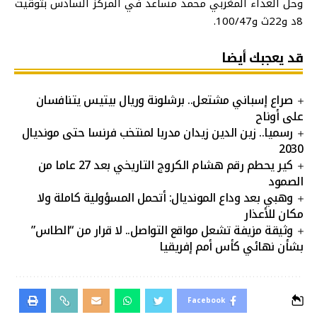
وحل العداء المغربي محمد مساعد في المركز السادس بتوقيت
8د و22ث و100/47.
قد يعجبك أيضا
صراع إسباني مشتعل.. برشلونة وريال بيتيس يتنافسان
على أوناح
رسميا.. زين الدين زيدان مدربا لمنتخب فرنسا حتى مونديال
2030
كير يحطم رقم هشام الكروج التاريخي بعد 27 عاما من
الصمود
وهبي بعد وداع المونديال: أتحمل المسؤولية كاملة ولا
مكان للأعذار
وثيقة مزيفة تشعل مواقع التواصل.. لا قرار من “الطاس”
بشأن نهائي كأس أمم إفريقيا
Facebook