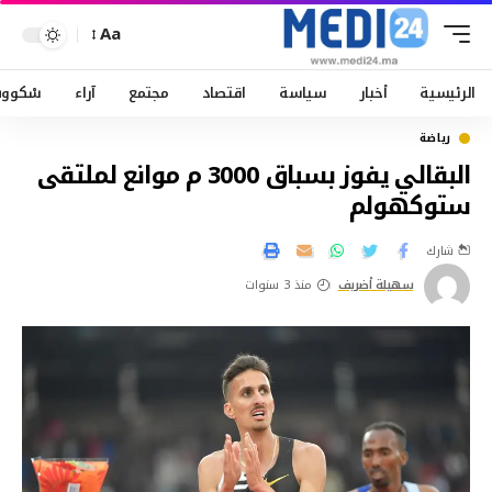
Aa
الرئيسية
أخبار
سياسة
اقتصاد
مجتمع
آراء
سْكوو
رياضة
البقالي يفوز بسباق 3000 م موانع لملتقى
ستوكهولم
شارك
سهيلة أضريف
منذ 3 سنوات