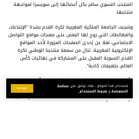
المنتخب النسوي سافر بكل أعضائها إلى سويسرا لمواجهة
منتخبها.
وشجبت الجامعة الملكية المغربية لكرة القدم بشدة “الإشاعات
والمغالطات التي روج لها البعض على صفحات مواقع التواصل
الاجتماعي، نقلا عن إحدى الصفحات المزورة لأحد المواقع
الإلكترونية المغربية، تنال من سمعة منتخبنا الوطني لكرة
القدم النسوية المقبل على المشاركة في نهائيات كأس
العالم، بتلفيقات كاذبة”.
وأكدت الجامعة الملكية المغربية لكرة القدم، أن المنتخب
باستخدام هذا الموقع ، فإنك توافق على
سياسة
الوطني المغربي لكرة القدم النسوية “سافر بجميع أعضائه،
Accept
الخصوصية
و
شروط الاستخدام
.
ولاعباته، إلى سويسرا حيث سيواجه منتخبها الوطني، يوم
الأربعاء، بعد أن واجه منتخب إيطاليا يوم السبت انتهت المباراة
بالتعادل”.
وأكد البلاغ أن الجامعة الملكية المغربية لكرة القدم تحتفظ
لنفسها بكامل الحق “في اللجوء إلى المساطر التي يتيحها