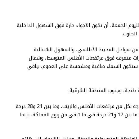
 لليوم الجمعة، أن تكون الأجواء حارة فوق السهول الداخلية
لجنوب.
من سواحل المحيط الأطلسي، والسهول الشمالية
ات متفرقة فوق مرتفعات الأطلس المتوسط، وشمال
ا ستكون السماء صافية ومشمسة على العموم، بباقي
 طنجة، وجنوب المنطقة الشرقية.
وستتراوح درجات الحرارة الدنيا ما بين 12 و18 درجة بكل من مرتفعات الأطلس والريف، وما بين 21 و28 درجة
بالجنوب الشرقي وبأقصى جنوب البلاد، وستكون ما بين 17 و21 درجة في ما تبقى من ربوع المملكة، بينما
الواجهة المتوسطية والبوغاز، وقليل الهيجان إلى هائج