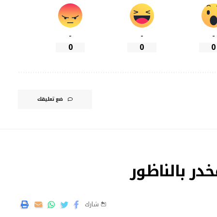
-
-
-
0
0
0
ضع تعليقك
شارك