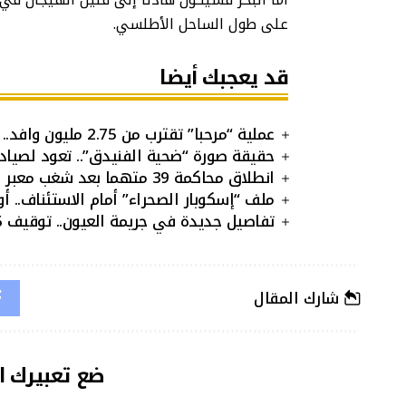
على طول الساحل الأطلسي.
قد يعجبك أيضا
عملية “مرحبا” تقترب من 2.75 مليون وافد..
حقيقة صورة “ضحية الفنيدق”.. تعود لصيا
انطلاق محاكمة 39 متهما بعد شغب معبر بني أنصار
ملف “إسكوبار الصحراء” أمام الاستئناف.. أو
تفاصيل جديدة في جريمة العيون.. توقيف 6 مشتبه فيهم بينهم قاصر
شارك المقال
ضع تعبيرك ا