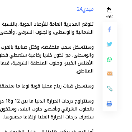
ميدي24
شارك
تتوقع المديرية العامة للأرصاد الجوية، بالنسبة
الشمالية والوسطى، والجنوب الشرقي، وأقصى ا
وستتشكل سحب منخفضة، وكتل ضبابية بالقرب 
والوسطى، مع تكون خلايا ركامية ستعطي قطر
الأطلس الكبير، وجنوب المنطقة الشرقية، فيم
المناطق.
وستسجل هبات رياح محليا قوية نوعا ما بمنطقة
ستعرف درجات الحرارة العليا ارتفاعا محسوسا.
أما البحر فسيكون هادئا إلى قليل الهيجان في 