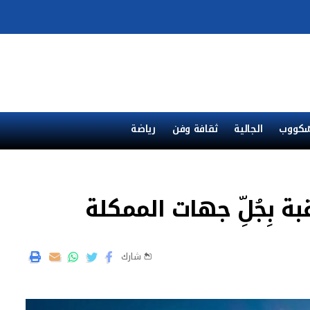
ْكووب
الجالية
ثقافة وفن
رياضة
ة بِجُلِّ جهات الممكلة
شارك