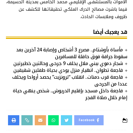
الأموات بالمستشفى الإقليمي محمد الخامس بمدينة الحسيمة،
فيما باشرت مصالح الدرك الملكي تحقيقاتها للكشف عن
ظروف وملابسات الحادث.
قد يعجبك أيضا
مأساة بأوشتام.. مصرع 3 أشخاص وإصابة 24 آخرين بعد
سقوط جرافة فوق حافلة للمسافرين
شجار دموي ببني ملال يخلف 9 جرحى وحالتين خطيرتين
فاجعة تطوان.. انهيار منزل يودي بحياة طفلين شقيقين
فاجعة قرب دمنات.. انقلاب “ترونزيت” يحصد أرواحا ويخلف
عددا من الجرحى
فاجعة داخل مسجد بإقليم الدريوش.. شخص ينهي حياة
إمام خلال صلاة الفجر
Facebook