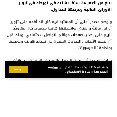
يبلغ من العمر 24 سنة، يشتبه في تورطه في تزوير
الأوراق المالية وعرضها للتداول.
وأوضح مصدر أمني أن المشتبه فيه كان قد أقدم على تزوير
أوراق مالية واشترى بواسطتها هاتفا محمولا، كان معروضا
للبيع على إحدى صفحات مواقع التواصل الاجتماعي، وذلك قبل
أن تسفر الأبحاث والتحريات المنجزة عن تحديد هويته وتوقيفه
بمنطقة “الهرهورة”.
وتابع المصدر أن عملية الضبط والتفتيش المنجزة في هذه
القضية مكنت من حجز سيارة خفيفة ومبلغ مالي يشتبه في
باستخدام هذا الموقع ، فإنك توافق على
سياسة
Accept
الخصوصية
و
شروط الاستخدام
.
كونه من متحصلات هذا النشاط الإجرامي.
وأشار المصدر ذاته إلى أنه تم إخضاع المشتبه فيه لتدبير
الحراسة النظرية رهن إشارة البحث الذي يجري تحت إشراف
النيابة العامة المختصة، وذلك للكشف عن جميع ظروف
وملابسات هذه القضية، وكذا تحديد كافة الأفعال الإجرامية
المنسوبة للمعني بالأمر.