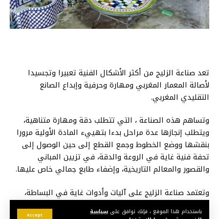
تعد صناعة الزليج من أكثر الأشكال الفنية تعبيرا وتجسيدا
لأصالة المعمار المغربي ومهارة وحرفية وإبداع الصانع
التقليدي المغربي.
وتساهم هذه الصناعة ، التي تتطلب دقة ومهارة متناهية،
ويتطلب إنجازها عدة مراحل بدءا بتهييء المادة الأولية مرورا
بنقشها ووضع الخطوط وجمع القطع إلى حين الوصول إلى
تحفة فنية غاية في الروعة والدقة، في تزيين المباني
والقصور والمعالم التاريخية، وإضفاء طابع جمالي خاص عليها.
وتعتمد صناعة الزليج على آليات وأدوات غاية في البساطة،
لكن ما يميزها بشكل خاص هو أنها تمارس من قبل “معلمين”
باستخدام هذا الموقع ، فإنك توافق على
سياسة
مبدعين توارثوا هذه الحرفة وذلك الشغف أبا عن جد، ليساهموا
Accept