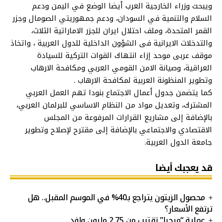
ويبحث وزراء الخارجية العرب أيضا الوضع في اليمن ودعم
السلام والتنمية في السودان، ودعم جمهوريتي الصومال وجزر
القمر المتحدة، وملف احتلال ايران للجزر الاماراتية الثلاث،
والتدخلات الايرانية فى الشؤون الداخلية للدول العربية ، واتخاذ
موقف عربى موحد إزاء انتهاك القوات التركية للسيادة
العراقية، وصيانة الامن القومي العربي ومكافحة الارهاب
وتطوير المنظونة العربية لمكافحة الارهاب .
كما يتضمن جدول أعمال الاجتماع بنودا تهم العمل العربي
المشترك، وتعديل مواد من النظام الاساسي للبرلمان العربي،
بالإضافة إلى مشاريع القرارات المرفوعة من المجلس
الاقتصادي والاجتماعي بالإضافة إلى مقترح لإصلاح وتطوير
جامعة الدول العربية.
قد يعجبك أيضا
محصول الزيتون يتراجع بـ40% في الموسم المقبل.. هل
ترتفع الأسعار؟
عملية “مرحبا” تقترب من 2.75 مليون وافد..