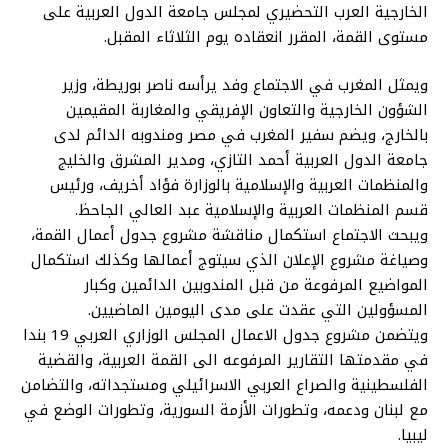
الخارجية العرب التحضيري لمجلس جامعة الدول العربية على
مستوى القمة، المقرر انعقاده يوم الثلاثاء المقبل.
ويمثل المغرب في الاجتماع وفد يرأسه ناصر بوريطة، وزير
الشؤون الخارجية والتعاون الإفريقي والمغاربة المقيمين
بالخارج، ويضم سفير المغرب في مصر ومندوبه الدائم لدى
جامعة الدول العربية أحمد التازي، ومدير المشرق والخليج
والمنظمات العربية والإسلامية بالوزارة فؤاد أخريف، ورئيس
قسم المنظمات العربية والإسلامية عبد العالي الجاحظ.
ويبحث الاجتماع استكمال مناقشة مشروع جدول أعمال القمة،
وصياغة مشروع الإعلان الذي سيتوج أعمالها وكذلك استكمال
المواضيع المرفوعة من قبل المندوبين الدائمين وكبار
المسؤولين التي عقدت على مدى اليومين الماضيين.
ويتضمن مشروع جدول الاعمال المجلس الوزاري العربي 19 بندا
في مقدمتها التقارير المرفوعه الى القمة العربية، والقضية
الفلسطينية والصراع العربي الاسرائيلي ومستجداته، والتضامن
مع لبنان ودعمه، وتطورات الأزمة السورية، وتطورات الوضع في
ليبيا.