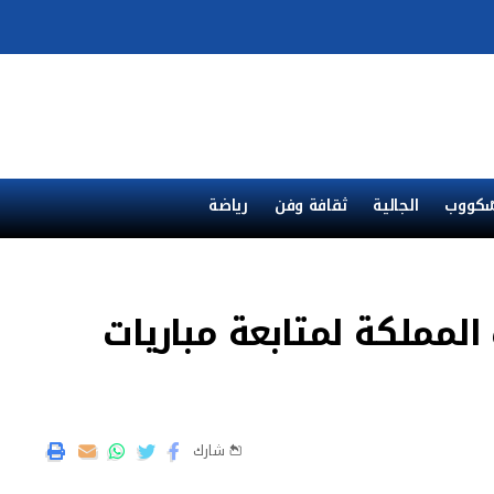
ْكووب
الجالية
ثقافة وفن
رياضة
مملكة لمتابعة مباريات
شارك