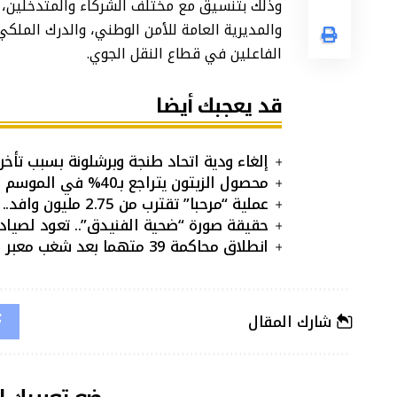
وذلك بتنسيق مع مختلف الشركاء والمتدخلين، من
والمديرية العامة للأمن الوطني، والدرك الملكي،
الفاعلين في قطاع النقل الجوي.
قد يعجبك أيضا
إلغاء ودية اتحاد طنجة وبرشلونة بسبب تأخر 
محصول الزيتون يتراجع بـ40% في الموسم المقبل.. هل ترتفع الأسعار؟
عملية “مرحبا” تقترب من 2.75 مليون وافد..
حقيقة صورة “ضحية الفنيدق”.. تعود لصيا
انطلاق محاكمة 39 متهما بعد شغب معبر بني أنصار
شارك المقال