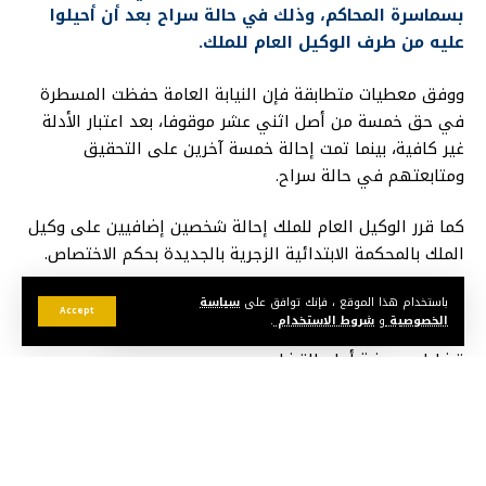
بسماسرة المحاكم، وذلك في حالة سراح بعد أن أحيلوا
عليه من طرف الوكيل العام للملك.
ووفق معطيات متطابقة فإن النيابة العامة حفظت المسطرة
في حق خمسة من أصل اثني عشر موقوفا، بعد اعتبار الأدلة
غير كافية، بينما تمت إحالة خمسة آخرين على التحقيق
ومتابعتهم في حالة سراح.
كما قرر الوكيل العام للملك إحالة شخصين إضافيين على وكيل
الملك بالمحكمة الابتدائية الزجرية بالجديدة بحكم الاختصاص.
وتأتي هذه التحركات بعد شكايات واردة من سكان نواحي
باستخدام هذا الموقع ، فإنك توافق على
سياسة
Accept
الخصوصية
و
شروط الاستخدام
.
الجديدة بإقليم سيدي بنور، تفيد بوجود تدخلات مشبوهة في
قضايا معروضة أمام القضاء.
وتندرج هذه التطورات ضمن سلسلة تحقيقات باشرتها الفرقة
الوطنية للشرطة القضائية تحت إشراف النيابة العامة، حيث
سبق في يوليوز الماضي إيداع ثلاثة موظفين بوزارة العدل