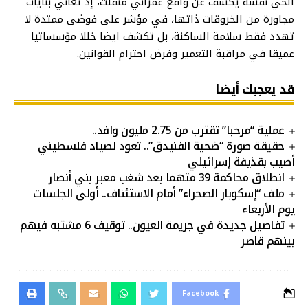
الحي نفسه يكشف عن واقع عمراني منفلت، إذ تعاني بنايات
مجاورة من الخروقات ذاتها، في مؤشر على فوضى ممتدة لا
تهدد فقط سلامة الساكنة، بل تكشف ايضا خللا مؤسساتيا
عميقا في مراقبة التعمير وفرض احترام القوانين.
قد يعجبك أيضا
عملية “مرحبا” تقترب من 2.75 مليون وافد..
حقيقة صورة “ضحية الفنيدق”.. تعود لصياد فلسطيني
أصيب بقذيفة إسرائيلي
انطلاق محاكمة 39 متهما بعد شغب معبر بني أنصار
ملف “إسكوبار الصحراء” أمام الاستئناف.. أولى الجلسات
يوم الأربعاء
تفاصيل جديدة في جريمة العيون.. توقيف 6 مشتبه فيهم
بينهم قاصر
Facebook