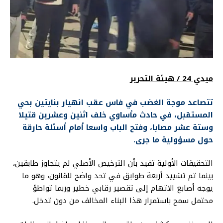
ميدي 24 / هيئة التحرير
تتصاعد موجة الغضب في فاس عقب انهيار بنايتين بحي
المستقبل، في حادث مأساوي خلف اثنين وعشرين قتيلا
وستة عشر مصابا، وفتح الباب واسعا أمام أسئلة حارقة
حول مسؤولية ما جرى.
التحقيقات الأولية تفيد بأن الترخيص الأصلي لم يتجاوز طابقين،
بينما تم تشييد أربعة طوابق في تحد واضح للقانون، وهو ما
يوجه أصابع الاتهام إلى تقصير رقابي خطير وربما تواطؤ
محتمل سمح باستمرار هذا البناء المخالف من دون تدخل.