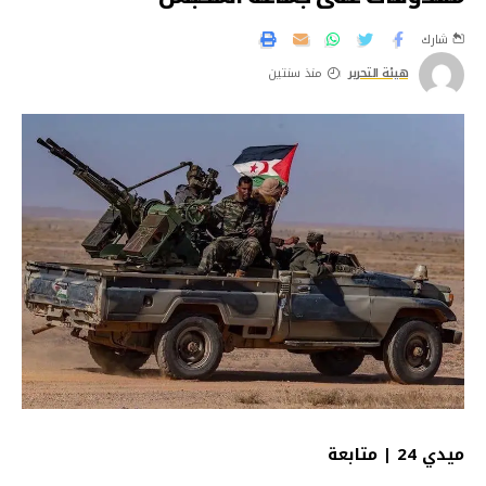
شارك
هيئة التحرير
منذ سنتين
ميدي 24 | متابعة