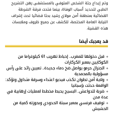
وتم إيداع جثة الشخص المتوفي بالمستشفى رهن التشريح
الطبي لتحديد أسباب الوفاة، بينما فتحت فرقة الشرطة
القضائية بمنطقة أمن مولاي رشيد بحثا قضائيا تحت إشراف
النيابة العامة المختصة، للكشف عن جميع ظروف وملابسات
هذه القضية.
قد يعجبك أيضا
قبل دخولها للمغرب.. إحباط تهريب 61 كيلوغراما من
الكوكايين بمعبر الكركارات
الجنرال حرمو يواصل ضخ دماء جديدة.. تعيين رائد على رأس
مسؤولية بالمحمدية
ولاية أمن تطوان تكذب فيديو اعتداء وسرقة متداول وتؤكد:
الواقعة حدثت بإسبانيا
ضربة للدواعش.. البسيج يحبط مخطط لعمليات إرهابية في
عدة مدن
توقيف فرنسي بمعبر سبتة الحدودي وبحوزته كمية من
الحشيش