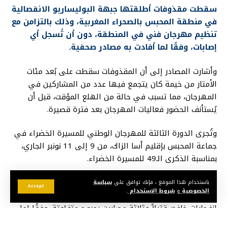
سقطت مقذوفات أطلقتها جبهة البوليساريو الانفصالية
في منطقة المحبس بالصحراء المغربية، وذلك بالتزامن مع
تنظيم مهرجان فني في المنطقة، دون أن تُسجل أي
إصابات، وفقًا لما أفادت به مصادر صحفية.
وأشارت المصادر إلى أن المقذوفات سقطت على بُعد مئات
الأمتار من خيمة كان يتجمع فيها عدد من المشاركين في
المهرجان، مما تسبب في حالة من الهلع المؤقت، قبل أن
يُستأنف الحضور فعاليات المهرجان بعد فترة قصيرة.
وتُجرى الدورة الثالثة للمهرجان الوطني للمسيرة الخضراء في
جماعة المحبس بإقليم أسا الزاك، من 9 إلى 11 نونبر الجاري،
بمناسبة الذكرى الـ49 للمسيرة الخضراء.
جدير بالذكر أن جبهة البوليساريو كانت قد أطلقت مقذوفات
باستخدام هذا الموقع ، فإنك توافق على
سياسة
Accept
الخصوصية
و
شروط الاستخدام
.
على مدينة السمارة في أكتوبر من العام الماضي، ما أدى إلى
انفجارات خلفت قتيلاً وثلاثة مصابين بجروح متفاوتة، وفقًا لما
أفادت به السلطات آنذاك.