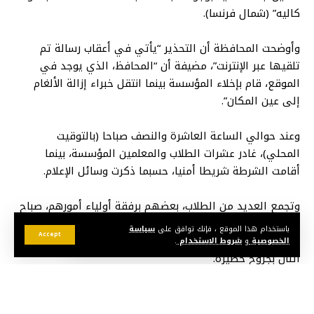
كاليه” (شمال فرنسا).
وأوضحت المحافظة أن التحذير “يأتي في أعقاب رسالة تم
تلقيها عبر الإنترنت”، مضيفة أن “المحافظ، الذي يوجد في
الموقع، قام بإخلاء المؤسسة بينما انتقل خبراء إزالة الألغام
إلى عين المكان”.
وعند حوالي الساعة العاشرة والنصف صباحا (بالتوقيت
المحلي)، غادر عشرات الطلاب والمعلمين المؤسسة، بينما
أقامت الشرطة شريطا أمنيا، حسبما ذكرت وسائل الإعلام.
وتجمع العديد من الطلاب، بعضهم برفقة أولياء أمورهم، صباح
اليوم أمام حرم المدرسة لتأبين الأستاذ الذي قُتل في هجوم
باستخدام هذا الموقع ، فإنك توافق على
سياسة
Accept
الجمعة، والذي أدى أيضا إلى إصابة ثلاثة أشخاص، من بينهم
الخصوصية
و
شروط الاستخدام
.
اثنان بجروح خطيرة.
وتعرض الضحية، وهو مدرس لغة فرنسية في المدرسة
الإعدادية، للطعن حتى الموت على يد طالب سابق متطرف يبلغ