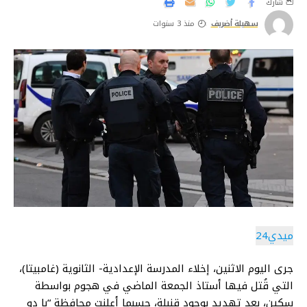
شارك
سهيلة أضريف
منذ 3 سنوات
ميدي24
جرى اليوم الاثنين، إخلاء المدرسة الإعدادية- الثانوية (غامبيتا)،
التي قُتل فيها أستاذ الجمعة الماضي في هجوم بواسطة
سكين، بعد تهديد بوجود قنبلة، حسبما أعلنت محافظة “با دو