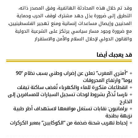
وقد تم خلال هذه المحادثة الهاتفية، وفق المصدر ذاته،
التطرق إلى ضرورة بذل جهد مشترك لوقف الحرب وحماية
المدنيين وإيصال مساعدات إنسانية ومنع تهجير الفلسطينيين،
مع ضرورة وجود مسار سياسي يرتكز على الشرعية الدولية
والقانون الدولي لإحلال السلام والأمن والاستقرار
قد يعجبك أيضا
“أمتري المغرب” تعلن عن إضراب وطني بسبب نظام “90
يوما” وارتفاع المحروقات
انقطاعات متكررة للماء والكهرباء تُغضب ساكنة تيفلت
نارسا تُذكّر بشروط لوحات تسجيل السيارات للمسافرين إلى
الخارج
برلمانيون: نقابات تستغل مواقعها لاستهداف أطر طبية
نزيهة بطنجة
إحباط تهريب شحنة ضخمة من “الكوكايين” بمعبر الكركرات