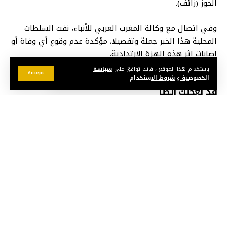
الحوز (زائف).
وفي اتصال مع وكالة المغرب العربي للأنباء، نفت السلطات
المحلية هذا الخبر جملة وتفصيلا، مؤكدة عدم وقوع أي وفاة أو
إصابات إثر هذه الهزة الارتدادية.
باستخدام هذا الموقع ، فإنك توافق على
سياسة
Accept
الخصوصية
و
شروط الاستخدام
.
قد يعجبك أيضا
اتهامات زائفة حول سبتة تقود مرشحة للهجرة السرية أمام
العدالة
كولومبيا تغير موقفها وتعترف بسيادة المغرب على
صحرائه
تقارير: مدريد تجمد مؤقتا زيارة الملك إلى سبتة المحتلة
بعد نهاية الولاية الحكومية.. افتحاص تصريحات الوزراء
بالممتلكات
مدريد تحتج على قيود شنغن الإيطالية وتمهل روما حتى 9
غشت