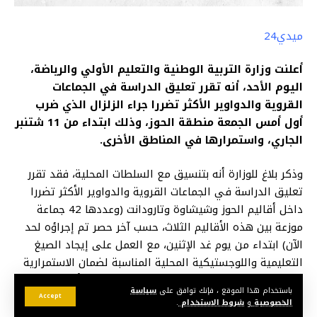
ميدي24
أعلنت وزارة التربية الوطنية والتعليم الأولي والرياضة،
اليوم الأحد، أنه تقرر تعليق الدراسة في الجماعات
القروية والدواوير الأكثر تضررا جراء الزلزال الذي ضرب
أول أمس الجمعة منطقة الحوز، وذلك ابتداء من 11 شتنبر
الجاري، واستمرارها في المناطق الأخرى.
وذكر بلاغ للوزارة أنه بتنسيق مع السلطات المحلية، فقد تقرر
تعليق الدراسة في الجماعات القروية والدواوير الأكثر تضررا
داخل أقاليم الحوز وشيشاوة وتارودانت (وعددها 42 جماعة
موزعة بين هذه الأقاليم الثلاث، حسب آخر حصر تم إجراؤه لحد
الآن) ابتداء من يوم غد الإثنين، مع العمل على إيجاد الصيغ
التعليمية واللوجستيكية المحلية المناسبة لضمان الاستمرارية
البيداغوجية للتلميذات والتلاميذ المعنيين خلال الأيام المقبلة.
باستخدام هذا الموقع ، فإنك توافق على
سياسة
Accept
الخصوصية
و
شروط الاستخدام
.
وأوضح أنه سيتم الإعلان عن تفاصيل هذه الصيغ لاحقا من طرف