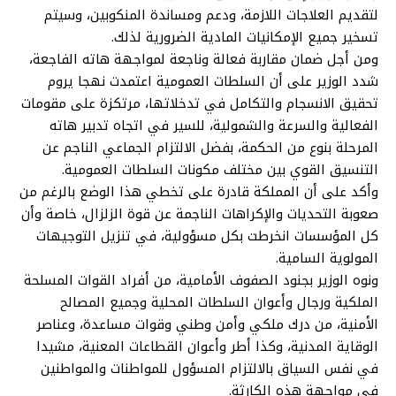
لتقديم العلاجات اللازمة، ودعم ومساندة المنكوبين، وسيتم
تسخير جميع الإمكانيات المادية الضرورية لذلك.
ومن أجل ضمان مقاربة فعالة وناجعة لمواجهة هاته الفاجعة،
شدد الوزير على أن السلطات العمومية اعتمدت نهجا يروم
تحقيق الانسجام والتكامل في تدخلاتها، مرتكزة على مقومات
الفعالية والسرعة والشمولية، للسير في اتجاه تدبير هاته
المرحلة بنوع من الحكمة، بفضل الالتزام الجماعي الناجم عن
التنسيق القوي بين مختلف مكونات السلطات العمومية.
وأكد على أن المملكة قادرة على تخطي هذا الوضع بالرغم من
صعوبة التحديات والإكراهات الناجمة عن قوة الزلزال، خاصة وأن
كل المؤسسات انخرطت بكل مسؤولية، في تنزيل التوجيهات
المولوية السامية.
ونوه الوزير بجنود الصفوف الأمامية، من أفراد القوات المسلحة
الملكية ورجال وأعوان السلطات المحلية وجميع المصالح
الأمنية، من درك ملكي وأمن وطني وقوات مساعدة، وعناصر
الوقاية المدنية، وكذا أطر وأعوان القطاعات المعنية، مشيدا
في نفس السياق بالالتزام المسؤول للمواطنات والمواطنين
في مواجهة هذه الكارثة.