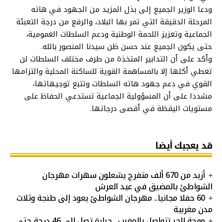
ودعا الوزير الجميع إلى بذل المزيد من الجهود في هاته
المرحلة الدقيقة التي تمر بها البلاد، والرفع من درجة التعبئة
الجماعية وتعزيز اللحمة الوطنية ودعم السلطات العمومية،
حتى يكون الجميع عند حسن ظن سيدنا المنصور بالله.
وأكد على أن التدابير المتخذة من طرف مختلف السلطات لن
تعطي أكلها إلا بالمساهمة القوية للساكنة المحلية والتزامها
القوي في دعم جهود هاته السلطات وتتبع توجيهاتها،
مشددا على أن المسؤولية الجماعية تستدعي الحفاظ على
مستويات اليقظة في أقصى درجاتها.
قد يعجبك أيضا
أزيد من 670 ألف متفرج يشعلون سهرات مهرجان
الشواطئ بالمضيق في عيد العرش
60 حفلا مجانيا.. مهرجان الشواطئ يعود إلى طنجة وثلاث
مدن مغربية
موجة الحر تتواصل بالمغرب.. حرارة تصل إلى 46 درجة حتى