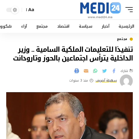
Aa
الرئيسية
أخبار
سياسة
اقتصاد
مجتمع
آراء
سْكوو
مجتمع
تنفيذا للتعليمات الملكية السامية .. وزير
الداخلية يترأس اجتماعين بالحوز وتارودانت
شارك
سهيلة أضريف
منذ 3 سنوات