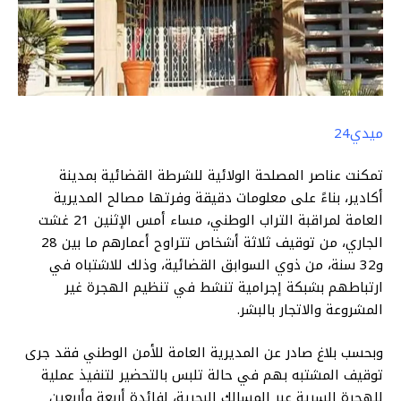
ميدي24
تمكنت عناصر المصلحة الولائية للشرطة القضائية بمدينة
أكادير، بناءً على معلومات دقيقة وفرتها مصالح المديرية
العامة لمراقبة التراب الوطني، مساء أمس الإثنين 21 غشت
الجاري، من توقيف ثلاثة أشخاص تتراوح أعمارهم ما بين 28
و32 سنة، من ذوي السوابق القضائية، وذلك للاشتباه في
ارتباطهم بشبكة إجرامية تنشط في تنظيم الهجرة غير
المشروعة والاتجار بالبشر.
وبحسب بلاغ صادر عن المديرية العامة للأمن الوطني فقد جرى
توقيف المشتبه بهم في حالة تلبس بالتحضير لتنفيذ عملية
للهجرة السرية عبر المسالك البحرية، لفائدة أربعة وأربعين