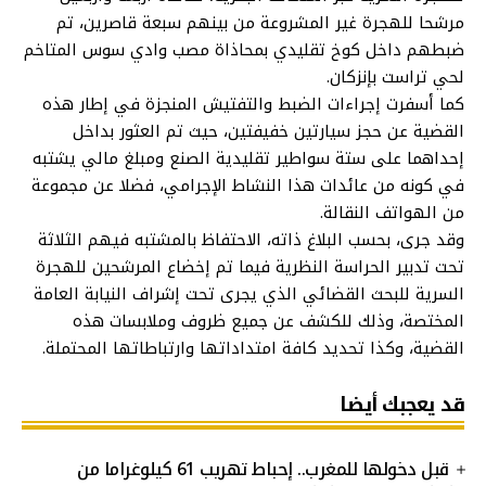
مرشحا للهجرة غير المشروعة من بينهم سبعة قاصرين، تم
ضبطهم داخل كوخ تقليدي بمحاذاة مصب وادي سوس المتاخم
لحي تراست بإنزكان.
كما أسفرت إجراءات الضبط والتفتيش المنجزة في إطار هذه
القضية عن حجز سيارتين خفيفتين، حيث تم العثور بداخل
إحداهما على ستة سواطير تقليدية الصنع ومبلغ مالي يشتبه
في كونه من عائدات هذا النشاط الإجرامي، فضلا عن مجموعة
من الهواتف النقالة.
وقد جرى، بحسب البلاغ ذاته، الاحتفاظ بالمشتبه فيهم الثلاثة
تحت تدبير الحراسة النظرية فيما تم إخضاع المرشحين للهجرة
السرية للبحث القضائي الذي يجرى تحت إشراف النيابة العامة
المختصة، وذلك للكشف عن جميع ظروف وملابسات هذه
القضية، وكذا تحديد كافة امتداداتها وارتباطاتها المحتملة.
قد يعجبك أيضا
قبل دخولها للمغرب.. إحباط تهريب 61 كيلوغراما من