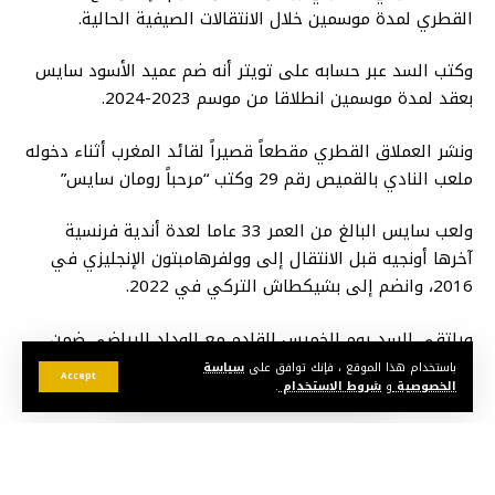
القطري لمدة موسمين خلال الانتقالات الصيفية الحالية.
وكتب السد عبر حسابه على تويتر أنه ضم عميد الأسود سايس
بعقد لمدة موسمين انطلاقا من موسم 2023-2024.
ونشر العملاق القطري مقطعاً قصيراً لقائد المغرب أثناء دخوله
ملعب النادي بالقميص رقم 29 وكتب “مرحباً رومان سايس”
ولعب سايس البالغ من العمر 33 عاما لعدة أندية فرنسية
آخرها أونجيه قبل الانتقال إلى وولفرهامبتون الإنجليزي في
2016، وانضم إلى بشيكطاش التركي في 2022.
ويلتقي السد يوم الخميس القادم مع الوداد الرياضي ضمن
منافسات الجولة الأولى من منافسات البطولة العربية في
باستخدام هذا الموقع ، فإنك توافق على
سياسة
Accept
الخصوصية
و
شروط الاستخدام
.
مجموعة تضم أيضا الهلال السعودي وأهلي طرابلس الليبي.
قد يعجبك أيضا