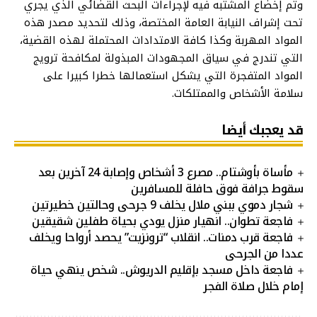
وتم إخضاع المشتبه فيه لإجراءات البحث القضائي الذي يجري
تحت إشراف النيابة العامة المختصة، وذلك لتحديد مصدر هذه
المواد المهربة وكذا كافة الامتدادات المحتملة لهذه القضية،
التي تندرج في سياق المجهودات المبذولة لمكافحة ترويج
المواد المتفجرة التي يشكل استعمالها خطرا كبيرا على
سلامة الأشخاص والممتلكات.
قد يعجبك أيضا
مأساة بأوشتام.. مصرع 3 أشخاص وإصابة 24 آخرين بعد
سقوط جرافة فوق حافلة للمسافرين
شجار دموي ببني ملال يخلف 9 جرحى وحالتين خطيرتين
فاجعة تطوان.. انهيار منزل يودي بحياة طفلين شقيقين
فاجعة قرب دمنات.. انقلاب “ترونزيت” يحصد أرواحا ويخلف
عددا من الجرحى
فاجعة داخل مسجد بإقليم الدريوش.. شخص ينهي حياة
إمام خلال صلاة الفجر