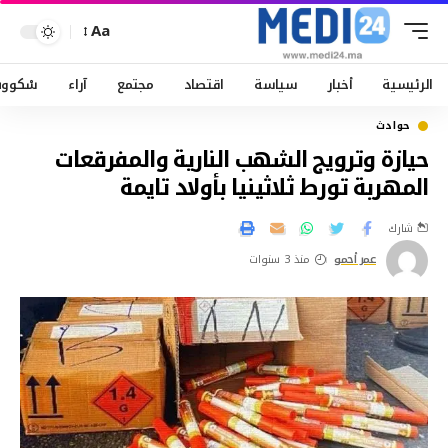
Aa
الرئيسية
أخبار
سياسة
اقتصاد
مجتمع
آراء
سْكوو
حوادث
حيازة وترويج الشهب النارية والمفرقعات
المهربة تورط ثلاثينيا بأولاد تايمة
شارك
عمر أحمو
منذ 3 سنوات