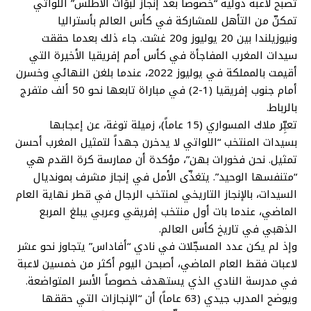
تصبح لاعبة دولية “خصوصا بعد إنجاز لبؤات الأطلس” اللواتي
تمكنّ من التأهل للمشاركة في كأس العالم بأستراليا
ونيوزيلندا بين 20 يوليوز و20 غشت. جاء ذلك بعدما حققت
سيدات المغرب المفاجأة في كأس أمم إفريقيا الأخيرة التي
أقيمت بالمملكة في يوليوز 2022، عندما بلغن النهائي وخسرن
أمام جنوب إفريقيا (1-2) في مباراة تابعها نحو 50 ألف متفرج
بالرباط.
تعبِّر ملاك المسواري (15 عاماً)، زميلة توغة، عن إعجابها
بسيدات المنتخب “اللواتي لا يدخرن جهداً لتمثيل المغرب أحسن
تمثيل. نحن فخورات بهن”، مؤكدة أن ممارسة كرة القدم هي
“متنفسها الوحيد”. يتغذّى الأمل في إنجاز مشرف بمونديال
السيدات، بالإنجاز التاريخي لمنتخب الرجال في قطر نهاية العام
الماضي، عندما بات أول منتخب إفريقي وعربي يبلغ المربع
الذهبي في تاريخ كأس العالم.
وإذ لم يكن عدد المسجّلات في نادي “أفاداس” يتجاوز نحو عشر
لاعبات فقط العام الماضي، أصبحن اليوم أكثر من خمسين لاعبة
في مدرسة النادي الذي يستهدف خصوصاً الأسر المتواضعة.
ويوضح المدرب جيدي (63 عاماً) أن “الإنجازات التي حققها