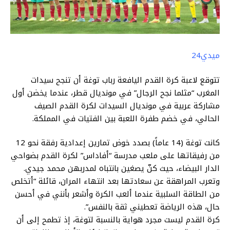
ميدي24
تتوقع لاعبة كرة القدم اليافعة رباب توغة أن تنجح سيدات
المغرب “مثلما نجح الرجال” في مونديال قطر، عندما يخضن أول
مشاركة عربية في مونديال السيدات لكرة القدم الصيف
الحالي، في خضم طفرة اللعبة بين الفتيات في المملكة.
كانت توغة (14 عاماً) بصدد خوض تمارين إعدادية رفقة نحو 12
من رفيقاتها على ملعب مدرسة “أفاداس” لكرة القدم بضواحي
الدار البيضاء، حيث كنّ يصغين بانتباه لمدربهن محمد جيدي.
وتعرب المراهقة عن سعادتها بعد انتهاء المران، قائلة “أتخلص
من الطاقة السلبية عندما ألعب الكرة وأشعر بأنني في أحسن
حال، هذه الرياضة تعطيني ثقة بالنفس”.
كرة القدم ليست مجرد هواية بالنسبة لتوغة، إذ تطمح إلى أن