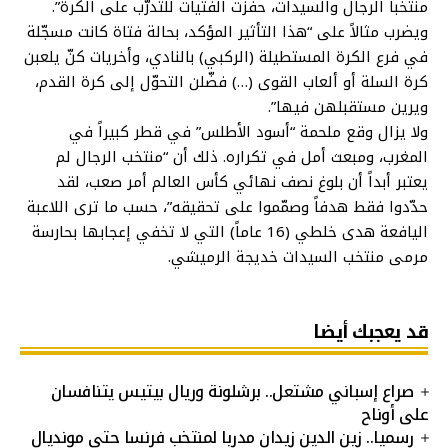
منتخبا الرجال والسيدات، حفّزت الفتيات للتدرّب على الكرة”.
ويضرب مثالاً على “هذا التأثير المؤكد، بحالة فتاة كانت مسجّلة
في فرع الكرة المستطيلة (الركبي) بالنادي، وأخريات كنّ يلعبن
كرة السلة أو ألعاب القوى (…) فضّلن التحوّل إلى كرة القدم،
ويرين مستقبلهن فيها”.
ولا يزال وقع ملحمة “أسود الأطلس” في قطر كبيراً في
المغرب، ومبعث أمل في تكراره. ذلك أن “منتخب الرجال لم
يعتبر أبداً أن بلوغ نصف نهائي كأس العالم أمر صعب، لقد
حدّدوا فقط هدفاً وصمّموا على تحقيقه”، حسب ما ترى اللاعبة
اليافعة هدى خلطي (16 عاماً) التي لا تخفي إعجابها بحارسة
مرمى منتخب السيدات خديجة الرميشي.
قد يعجبك أيضا
صراع إسباني مشتعل.. برشلونة وريال بيتيس يتنافسان
على أوناح
رسميا.. زين الدين زيدان مدربا لمنتخب فرنسا حتى مونديال