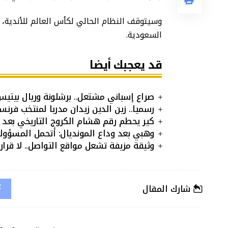
السعودية.
قد يعجبك أيضا
صراع إسباني مشتعل.. برشلونة وريال بيتيس
رسميا.. زين الدين زيدان مدربا لمنتخب فرنسا ح
كير يحطم رقم هشام الكروج التاريخي بعد 27 عاما من الصمود
وهبي بعد وداع المونديال: أتحمل المسؤولية
وثيقة مزيفة تشعل مواقع التواصل.. لا قر
شارك المقال