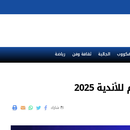
ْكووب
الجالية
ثقافة وفن
رياضة
دية 2025
شارك