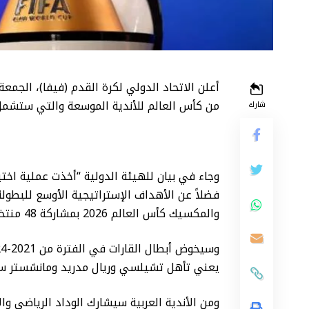
أعلن الاتحاد الدولي لكرة القدم (فيفا)، الجمع
من كأس العالم للأندية الموسعة والتي ستشمل 32 فريقً
شارك
وجاء في بيان للهيئة الدولية “أخذت عملية اختي
فضلاً عن الأهداف الإستراتيجية الأوسع للبطولة
والمكسيك كأس العالم 2026 بمشاركة 48 منتخبًا بدلا من 32.
يعني تأهل تشيلسي وريال مدريد ومانشستر سيت
ومن الأندية العربية سيشارك الوداد الرياضي و