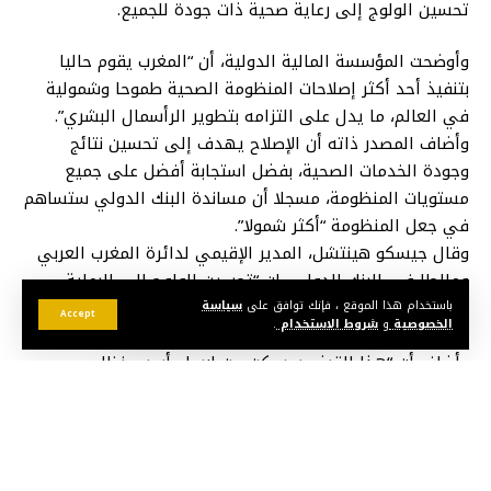
تحسين الولوج إلى رعاية صحية ذات جودة للجميع.
وأوضحت المؤسسة المالية الدولية، أن “المغرب يقوم حاليا
بتنفيذ أحد أكثر إصلاحات المنظومة الصحية طموحا وشمولية
في العالم، ما يدل على التزامه بتطوير الرأسمال البشري”.
وأضاف المصدر ذاته أن الإصلاح يهدف إلى تحسين نتائج
وجودة الخدمات الصحية، بفضل استجابة أفضل على جميع
مستويات المنظومة، مسجلا أن مساندة البنك الدولي ستساهم
في جعل المنظومة “أكثر شمولا”.
وقال جيسكو هينتشل، المدير الإقيمي لدائرة المغرب العربي
ومالطا في البنك الدولي، إن “تحسين الولوج إلى الرعاية
الصحية الجيدة للجميع شرط أساسي لضمان التنمية الاجتماعية
باستخدام هذا الموقع ، فإنك توافق على
سياسة
Accept
الخصوصية
و
شروط الاستخدام
.
والاقتصادية الشاملة وتراكم الرأسمال البشري”.
وأضاف أن “هذا القرض سيمكن من إرساء أسس نظام صحي
قادر على قياس وتحسين الوصول إلى الرعاية وجودة الخدمات
للجميع بشكل مستمر”.
وسيتيح البرنامج بلوغ هذه النتائج، بفضل مقاربة متعددة الأوجه،
تشمل على الخصوص توسيع التكوين لتعزيز قدرات مهنيي