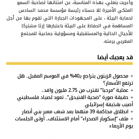
وأعربت بنعلي، بهذه المناسبة، عن امتنانها لصاحبة السمو
الملكي الأميرة للا حسناء رئيسة مؤسسة محمد السادس
لحماية البيئة ، على المجهودات الجبارة التي تقوم بها من أجل
المساهمة في الحفاظ على البيئة باعتبارها إرثا مشتركا
للأجيال الحالية والمستقبلية ومسؤولية جماعية للمجتمع
المغربي برمته.
قد يعجبك أيضا
محصول الزيتون يتراجع بـ40% في الموسم المقبل.. هل
ترتفع الأسعار؟
عملية “مرحبا” تقترب من 2.75 مليون وافد..
حقيقة صورة “ضحية الفنيدق”.. تعود لصياد فلسطيني
أصيب بقذيفة إسرائيلي
انطلاق محاكمة 39 متهما بعد شغب معبر بني أنصار
ملف “إسكوبار الصحراء” أمام الاستئناف.. أولى الجلسات
يوم الأربعاء