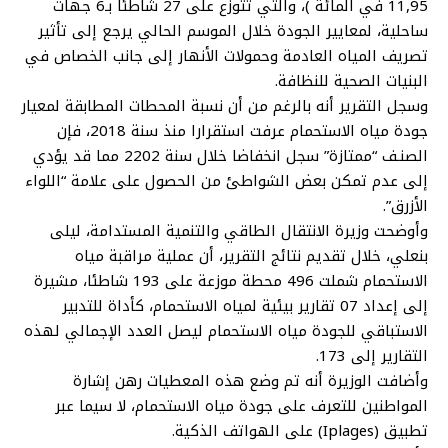
11,95 في المائة )، والتي تتوزع على 27 شاطئا بـ6 جهات
ساحلية، لمعايير الجودة خلال الموسم الحالي يرجع إلى تأثير
تصريف المياه العادمة وحمولات الأنهار إلى جانب الخصاص في
البنيات الصحية للنظافة.
وسجل التقرير أنه بالرغم من أن نسبة المحطات المطابقة لمعيار
جودة مياه الاستحمام عرفت استقرارا منذ سنة 2018، فإن
الصنـف “ممتازة” سجل انخفاضا خلال سنة 2202 مما قد يؤدي
إلى عدم تمكن بعض الشواطئ من الحصول على علامة “اللواء
الأزرق”.
وأوضحت وزيرة الانتقال الطاقي والتنمية المستدامة، ليلى
بنعلي، خلال تقديم نتائج التقرير، أن عملية مراقبة مياه
الاستحمام شملت 496 محطة موزعة على 193 شاطئا، مشيرة
إلى إعداد 07 تقارير بيئية لمياه الاستحمام، كأداة للتدبير
الاستباقي للجودة مياه الاستحمام ليصل العدد الإجمالي لهذه
التقارير إلى 173.
وأضافت الوزيرة أنه تم وضع هذه المعطيات رهن إشارة
المواطنين للتعرف على جودة مياه الاستحمام، لا سيما عبر
تطبيق (Iplages) على الهواتف الذكية.